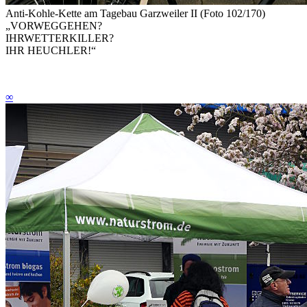
Anti-Kohle-Kette am Tagebau Garzweiler II (Foto 102/170)
„VO
RWE
GGEHEN?
IH
RWE
TTERKILLER?
IHR
HEUCHLER
!“
∞