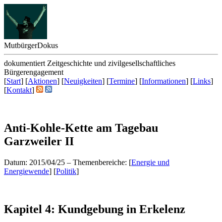
Mutbürger
Dokus
dokumentiert Zeitgeschichte und zivilgesellschaftliches
Bürgerengagement
[
Start
] [
Aktionen
] [
Neuigkeiten
] [
Termine
] [
Informationen
] [
Links
]
[
Kontakt
]
Anti-Kohle-Kette am Tagebau
Garzweiler II
Datum: 2015/04/25
–
Themenbereiche: [
Energie und
Energiewende
] [
Politik
]
Kapitel 4: Kundgebung in Erkelenz