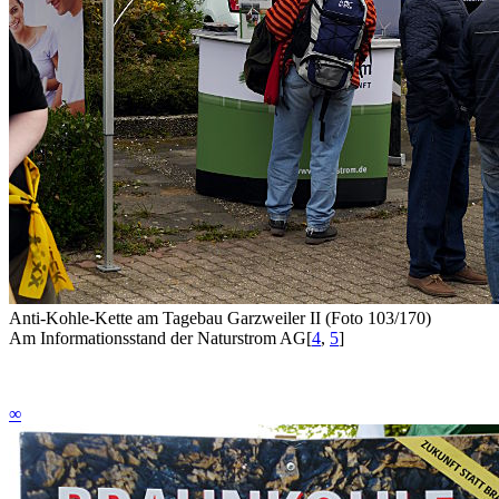
Anti-Kohle-Kette am Tagebau Garzweiler II (Foto 103/170)
Am Informationsstand der Naturstrom AG
[
4
,
5
]
∞