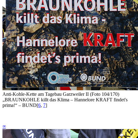
Anti-Kohle-Kette am Tagebau Garzweiler II (Foto 104/170)
„BRAUNKOHLE killt das Klima – Hannelore
KRAFT
findet's
prima!“ – BUND
[
6
,
7
]
∞