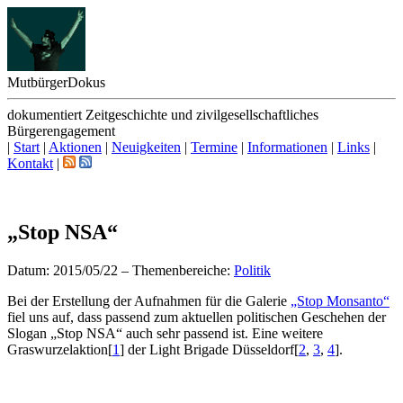
Mutbürger
Dokus
dokumentiert Zeitgeschichte und zivilgesellschaftliches
Bürgerengagement
|
Start
|
Aktionen
|
Neuigkeiten
|
Termine
|
Informationen
|
Links
|
Kontakt
|
„Stop NSA“
Datum: 2015/05/22
–
Themenbereiche:
Politik
B
ei der Erstellung der Aufnahmen für die Galerie
„Stop Monsanto“
fiel uns auf, dass passend zum aktuellen politischen Geschehen der
Slogan „Stop NSA“ auch sehr passend ist. Eine weitere
Graswurzelaktion
[
1
]
der Light Brigade Düsseldorf
[
2
,
3
,
4
]
.