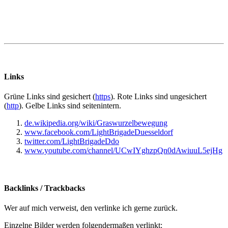
Links
Grüne
Links sind gesichert (
https
).
Rote
Links sind ungesichert
(
http
).
Gelbe
Links sind seitenintern.
de.wikipedia.org/wiki/Graswurzelbewegung
www.facebook.com/LightBrigadeDuesseldorf
twitter.com/LightBrigadeDdo
www.youtube.com/channel/UCwIYghzpQn0dAwiuuL5ejHg
Backlinks / Trackbacks
Wer auf mich verweist, den verlinke ich gerne zurück.
Einzelne Bilder werden folgendermaßen verlinkt: