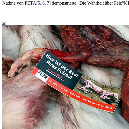
Nadine von PETA
[
5
,
6
,
7
]
demonstrierte „Die Wahrheit über Pelz“
[
8
]
∞