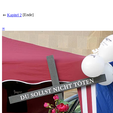
[Ende]
⇐
Kapitel 2
∞