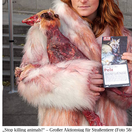
„Stop killing animals!“ – Großer Aktionstag für Straßentiere (Foto 58