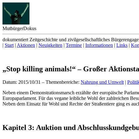
Mutbürger
Dokus
dokumentiert Zeitgeschichte und zivilgesellschaftliches Bürgerengag
|
Start
|
Aktionen
|
Neuigkeiten
|
Termine
|
Informationen
|
Links
|
Kon
„Stop killing animals!“ – Großer Aktionsta
Datum: 2015/10/31
–
Themenbereiche:
Nahrung und Umwelt
|
Politi
N
eben einem Demonstrationsmarsch erzählte der europäische Parlam
Europaparlament. Für das vegane leibliche Wohl der zahlreichen Be
Neben dem Einsatz für Wohl und Rechte der Straßentiere ging es au
Kapitel 3: Auktion und Abschlusskundgeb