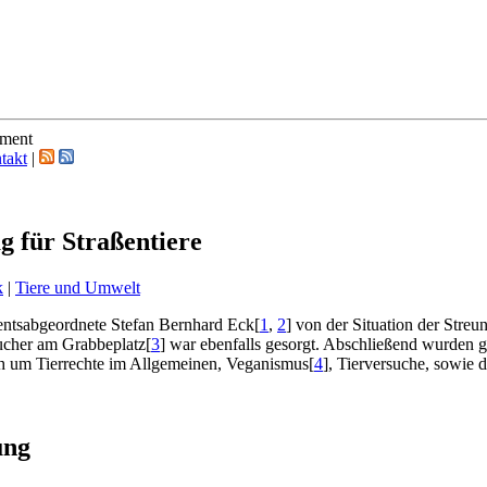
ement
takt
|
g für Straßentiere
k
|
Tiere und Umwelt
entsabgeordnete Stefan Bernhard Eck
[
1
,
2
]
von der Situation der Stre
sucher am Grabbeplatz
[
3
]
war ebenfalls gesorgt. Abschließend wurden g
ch um Tierrechte im Allgemeinen, Veganismus
[
4
]
, Tierversuche, sowie d
ung