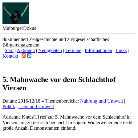
Mutbürger
Dokus
dokumentiert Zeitgeschichte und zivilgesellschaftliches
Bürgerengagement
|
Start
|
Aktionen
|
Neuigkeiten
|
Termine
|
Informationen
|
Links
|
Kontakt
|
5. Mahnwache vor dem Schlachthof
Viersen
Datum: 2015/12/18
–
Themenbereiche:
Nahrung und Umwelt
|
Politik
|
Tiere und Umwelt
Adrienne Kneis
[
1
]
rief zur 5. Mahnwache vor dem Schlachthof in
Viersen auf, zu der sich bei leicht frostigem Winterwetter eine recht
große Anzahl Demonstranten einfand.