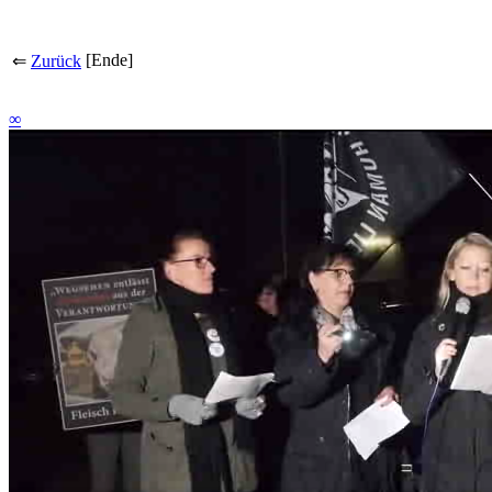
[Ende]
⇐
Zurück
∞