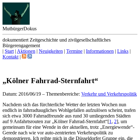
Mutbürger
Dokus
dokumentiert Zeitgeschichte und zivilgesellschaftliches
Bürgerengagement
|
Start
|
Aktionen
|
Neuigkeiten
|
Termine
|
Informationen
|
Links
|
Kontakt
|
„Kölner Fahrrad-Sternfahrt“
Datum: 2016/06/19
–
Themenbereiche:
Verkehr und Verkehrspolitik
N
achdem sich das fürchterliche Wetter der letzten Wochen nun
endlich in fahrradtaugliches Wohlgefallen aufzulösen scheint, trafen
sich etwa 3000 Fahrradfreunde aus rund 30 umliegenden Städten
auf 9 Anfahrtsrouten zur „Kölner Fahrrad-Sternfahrt“
[
1
,
2
]
, um
gemeinsam für eine Wende in der aktuellen, trotz „Energiewende“-
Gerede nach wie vor auto-zentrierten Verkehrspolitik zu
demonstrieren. Ich reihte mich in die Düsseldorfer Gruppe ein, die