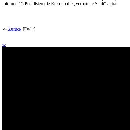
mit rund 15 Pedalisten die Reise in die „verbotene Stadt“ antrat.
[Ende]
⇐
Zurück
∞