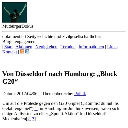
Mutbürger
Dokus
dokumentiert Zeitgeschichte und zivilgesellschaftliches
Bürgerengagement
|
Start
|
Aktionen
|
Neuigkeiten
|
Termine
|
Informationen
|
Links
|
Kontakt
|
Von Düsseldorf nach Hamburg: „Block
G20“
Datum: 2017/04/06
–
Themenbereiche:
Politik
Um auf die Proteste gegen den G20-Gipfel („Kommst du mit ins
Gefahrengebiet“)
[
1
]
in Hamburg im Juli hinzuweisen, trafen sich
einige Aktivisten zu einer „Sponti-Aktion“ im Düsseldorfer
Medienhafen
[
2
,
3
]
.