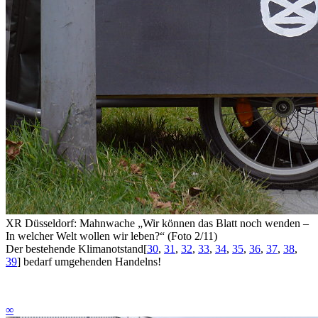
XR Düsseldorf: Mahnwache „Wir können das Blatt noch wenden –
In welcher Welt wollen wir leben?“ (Foto 2/11)
Der bestehende Klimanotstand
[
30
,
31
,
32
,
33
,
34
,
35
,
36
,
37
,
38
,
39
]
bedarf umgehenden Handelns!
∞