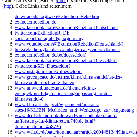
Grüne
Links sind gesichert (
https
).
Rote
Links sind ungesichert
(
http
).
Gelbe
Links sind seitenintern.
de.wikipedia.org/wiki/Extinction_Rebellion
extinctionrebellion.de
www.facebook.com/ExtinctionRebellionDeutschland
twitter.com/ExtinctionR_DE
social.rebellion.global/@xrgermany
www.youtube.com/@ExtinctionRebellionDeutschland/f
tube.rebellion.global/accounts/germany/video-channels
extinctionrebellion.de/og/duesseldorf
www.facebook.com/ExtinctionRebellionDuesseldorf
twitter.com/XR_Duesseldorf
www.instagram.com/xrduesseldorf
www.greenpeace.de/themen/klima/klimawandel/ist-der-
klimawandel-noch-aufzuhalten
www.umweltbundesamt.de/themen/klima-
energie/klimafolgen-anpassung/anpassung-an-den-
klimawandel-0
www.klimafonds.gv.at/wp-content/uploads-
sites/16/KLIEN_Methoden_und_Werkzeuge_zur_Anpassung_
www.deutschlandfunk.de/waldwunschdenken-kann-
aufforstung-das-klima-retten.740.de.html?
dram:article_id=458726
www.welt.de/debatte/kommentare/article200448134/Klimawan