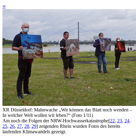
∞
XR Düsseldorf: Mahnwache „Wir können das Blatt noch wenden –
In welcher Welt wollen wir leben?“ (Foto 1/11)
Am noch die Folgen der NRW-Hochwasserkatastrophe
[
22
,
23
,
24
,
25
,
26
,
27
,
28
,
29
]
zeigenden Rhein wurden Fotos des bereits
laufenden Klimawandels gezeigt.