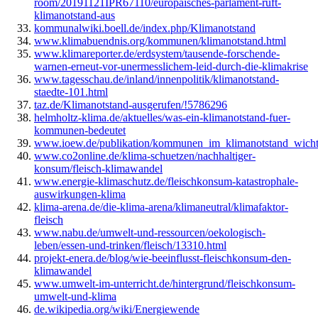
room/20191121IPR67110/europaisches-parlament-ruft-
klimanotstand-aus
kommunalwiki.boell.de/index.php/Klimanotstand
www.klimabuendnis.org/kommunen/klimanotstand.html
www.klimareporter.de/erdsystem/tausende-forschende-
warnen-erneut-vor-unermesslichem-leid-durch-die-klimakrise
www.tagesschau.de/inland/innenpolitik/klimanotstand-
staedte-101.html
taz.de/Klimanotstand-ausgerufen/!5786296
helmholtz-klima.de/aktuelles/was-ein-klimanotstand-fuer-
kommunen-bedeutet
www.ioew.de/publikation/kommunen_im_klimanotstand_wicht
www.co2online.de/klima-schuetzen/nachhaltiger-
konsum/fleisch-klimawandel
www.energie-klimaschutz.de/fleischkonsum-katastrophale-
auswirkungen-klima
klima-arena.de/die-klima-arena/klimaneutral/klimafaktor-
fleisch
www.nabu.de/umwelt-und-ressourcen/oekologisch-
leben/essen-und-trinken/fleisch/13310.html
projekt-enera.de/blog/wie-beeinflusst-fleischkonsum-den-
klimawandel
www.umwelt-im-unterricht.de/hintergrund/fleischkonsum-
umwelt-und-klima
de.wikipedia.org/wiki/Energiewende