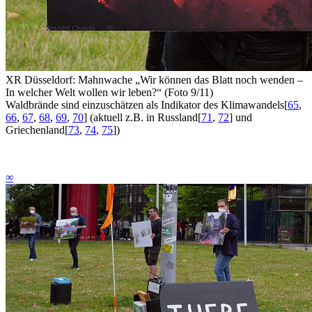
XR Düsseldorf: Mahnwache „Wir können das Blatt noch wenden –
In welcher Welt wollen wir leben?“ (Foto 9/11)
Waldbrände sind einzuschätzen als Indikator des Klimawandels
[
65
,
66
,
67
,
68
,
69
,
70
]
(aktuell z.B. in Russland
[
71
,
72
]
und
Griechenland
[
73
,
74
,
75
]
)
∞