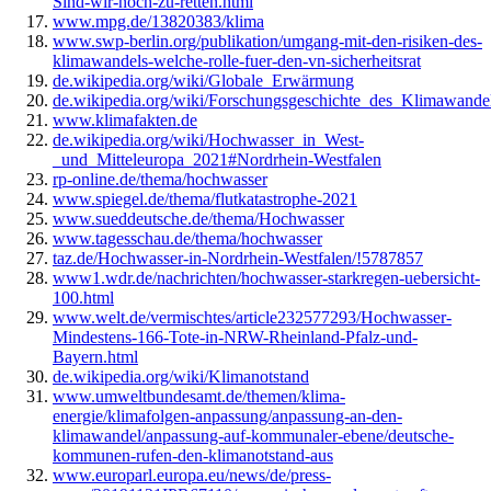
Sind-wir-noch-zu-retten.html
www.mpg.de/13820383/klima
www.swp-berlin.org/publikation/umgang-mit-den-risiken-des-
klimawandels-welche-rolle-fuer-den-vn-sicherheitsrat
de.wikipedia.org/wiki/Globale_Erwärmung
de.wikipedia.org/wiki/Forschungsgeschichte_des_Klimawande
www.klimafakten.de
de.wikipedia.org/wiki/Hochwasser_in_West-
_und_Mitteleuropa_2021#Nordrhein-Westfalen
rp-online.de/thema/hochwasser
www.spiegel.de/thema/flutkatastrophe-2021
www.sueddeutsche.de/thema/Hochwasser
www.tagesschau.de/thema/hochwasser
taz.de/Hochwasser-in-Nordrhein-Westfalen/!5787857
www1.wdr.de/nachrichten/hochwasser-starkregen-uebersicht-
100.html
www.welt.de/vermischtes/article232577293/Hochwasser-
Mindestens-166-Tote-in-NRW-Rheinland-Pfalz-und-
Bayern.html
de.wikipedia.org/wiki/Klimanotstand
www.umweltbundesamt.de/themen/klima-
energie/klimafolgen-anpassung/anpassung-an-den-
klimawandel/anpassung-auf-kommunaler-ebene/deutsche-
kommunen-rufen-den-klimanotstand-aus
www.europarl.europa.eu/news/de/press-