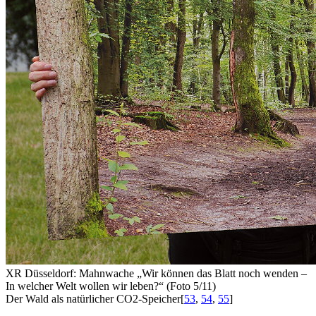
XR Düsseldorf: Mahnwache „Wir können das Blatt noch wenden –
In welcher Welt wollen wir leben?“ (Foto 5/11)
Der Wald als natürlicher CO
2
-Speicher
[
53
,
54
,
55
]