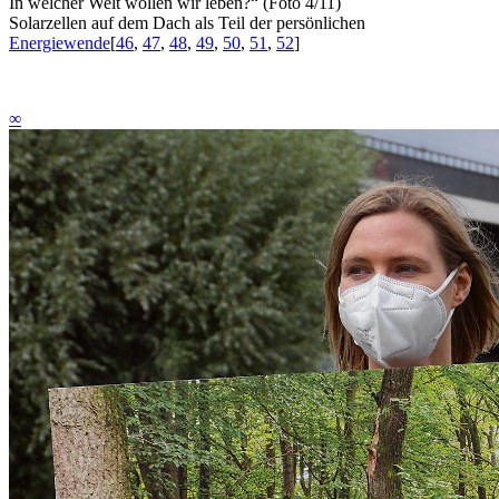
In welcher Welt wollen wir leben?“ (Foto 4/11)
Solarzellen auf dem Dach als Teil der persönlichen
Energiewende
[
46
,
47
,
48
,
49
,
50
,
51
,
52
]
∞