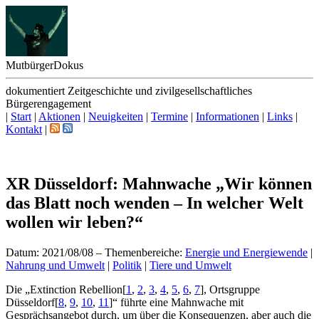
Mutbürger
Dokus
dokumentiert Zeitgeschichte und zivilgesellschaftliches
Bürgerengagement
|
Start
|
Aktionen
|
Neuigkeiten
|
Termine
|
Informationen
|
Links
|
Kontakt
|
XR Düsseldorf: Mahnwache „Wir können
das Blatt noch wenden – In welcher Welt
wollen wir leben?“
Datum: 2021/08/08
–
Themenbereiche:
Energie und Energiewende
|
Nahrung und Umwelt
|
Politik
|
Tiere und Umwelt
D
ie „Extinction Rebellion
[
1
,
2
,
3
,
4
,
5
,
6
,
7
]
, Ortsgruppe
Düsseldorf
[
8
,
9
,
10
,
11
]
“ führte eine Mahnwache mit
Gesprächsangebot durch, um über die Konsequenzen, aber auch die