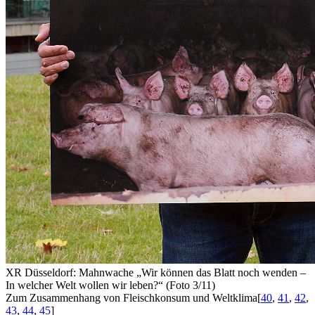
XR Düsseldorf: Mahnwache „Wir können das Blatt noch wenden –
In welcher Welt wollen wir leben?“ (Foto 3/11)
Zum Zusammenhang von Fleischkonsum und Weltklima
[
40
,
41
,
42
,
43
,
44
,
45
]