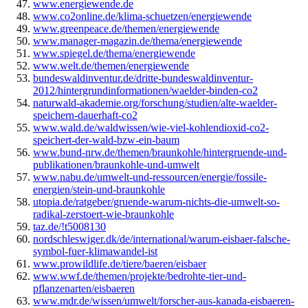
www.energiewende.de
www.co2online.de/klima-schuetzen/energiewende
www.greenpeace.de/themen/energiewende
www.manager-magazin.de/thema/energiewende
www.spiegel.de/thema/energiewende
www.welt.de/themen/energiewende
bundeswaldinventur.de/dritte-bundeswaldinventur-
2012/hintergrundinformationen/waelder-binden-co2
naturwald-akademie.org/forschung/studien/alte-waelder-
speichern-dauerhaft-co2
www.wald.de/waldwissen/wie-viel-kohlendioxid-co2-
speichert-der-wald-bzw-ein-baum
www.bund-nrw.de/themen/braunkohle/hintergruende-und-
publikationen/braunkohle-und-umwelt
www.nabu.de/umwelt-und-ressourcen/energie/fossile-
energien/stein-und-braunkohle
utopia.de/ratgeber/gruende-warum-nichts-die-umwelt-so-
radikal-zerstoert-wie-braunkohle
taz.de/!t5008130
nordschleswiger.dk/de/international/warum-eisbaer-falsche-
symbol-fuer-klimawandel-ist
www.prowildlife.de/tiere/baeren/eisbaer
www.wwf.de/themen/projekte/bedrohte-tier-und-
pflanzenarten/eisbaeren
www.mdr.de/wissen/umwelt/forscher-aus-kanada-eisbaeren-