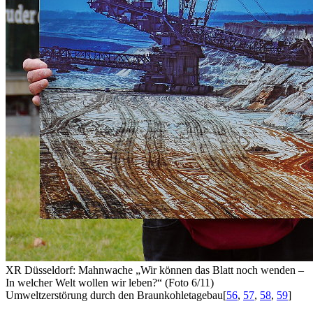
XR Düsseldorf: Mahnwache „Wir können das Blatt noch wenden –
In welcher Welt wollen wir leben?“ (Foto 6/11)
Umweltzerstörung durch den Braunkohletagebau
[
56
,
57
,
58
,
59
]