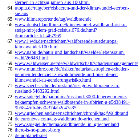
sterben-in-achtzig-jahren-aus-100.html
utopia.de/ratgeber/eisbaeren-und-der-klimawandel-sterben-
sie-aus
www.klimareporter.de/tag/waldbraende
www.deutschlandfunk.de/klimawandel-waldbrand-risiko-
steigt-mit-jedem-grad-celsius.676.de.html?
dram:article_id=467969
www1.wdr.de/nachrichten/waldbraende-suedeuropa-
klimawandel-100.html
www.nabu.de/natur-und-landschaft/waelder/lebensraum-
wald/26646.html
www.waldwissen.net/de/waldwirtschaft/schadensmanagement/
www.munichre.com/de/risiken/naturkatastrophen-scheden-
nehmen-tendenziell-zu/waldbraende-und-buschfeuer-
klimawandel-als-aenderungsrisiko.html
www.saechsische.de/russland/riesige-waldbraende-in-
russland-5463292.html
www.spiegel.de/panorama/russland-3000-feuerwehrleute-
bekaempfen-schwere-waldbraende-in-sibirien-a-e5d38491-
9b58-45fb-b6a0-374ab2c47a85
www.griechenland.net/nachrichten/chronik/tag/Waldbrand
de.euronews.com/tag/waldbraende-griechenland
www.spiegel.de/thema/waldbraende_in_griechenland
there-is-no-planet-b.org
de.noplanetb.net