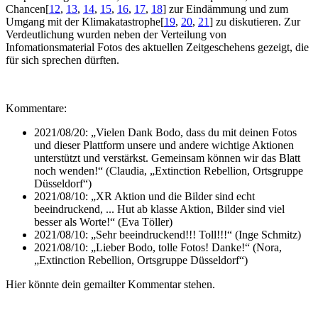
Chancen
[
12
,
13
,
14
,
15
,
16
,
17
,
18
]
zur Eindämmung und zum
Umgang mit der Klimakatastrophe
[
19
,
20
,
21
]
zu diskutieren. Zur
Verdeutlichung wurden neben der Verteilung von
Infomationsmaterial Fotos des aktuellen Zeitgeschehens gezeigt, die
für sich sprechen dürften.
Kommentare:
2021/08/20:
„Vielen Dank Bodo, dass du mit deinen Fotos
und dieser Plattform unsere und andere wichtige Aktionen
unterstützt und verstärkst. Gemeinsam können wir das Blatt
noch wenden!“
(
Claudia, „Extinction Rebellion, Ortsgruppe
Düsseldorf“
)
2021/08/10:
„XR Aktion und die Bilder sind echt
beeindruckend, ... Hut ab klasse Aktion, Bilder sind viel
besser als Worte!“
(
Eva Töller
)
2021/08/10:
„Sehr beeindruckend!!! Toll!!!“
(
Inge Schmitz
)
2021/08/10:
„Lieber Bodo, tolle Fotos! Danke!“
(
Nora,
„Extinction Rebellion, Ortsgruppe Düsseldorf“
)
Hier könnte dein gemailter Kommentar stehen.