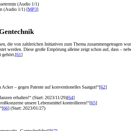
setermin (Audio 1/1)
n (Audio 1/1) [
MP3
]
 Gentechnik
nen, die von zahlreichen Initiativen zum Thema zusammengetragen wurde
liestet werden. Diese große Empörung alleine zeigt schon auf, dass – n
 gehört.
[
61
]
 Acker – gegen Patente auf konventionelles Saatgut!“
[
62
]
anzen erhalten!“ (Start: 2023/11/29)
[
64
]
Großkonzerne unsere Lebensmittel kontrollieren!“
[
65
]
“
[
66
]
(Start: 2023/01/27)
emenseite „Gentechnikfrei“
[
67
]