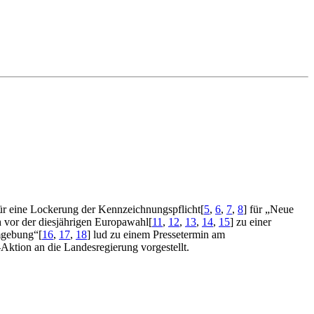
ür eine Lockerung der Kennzeichnungspflicht
[
5
,
6
,
7
,
8
]
für „Neue
ch vor der diesjährigen Europawahl
[
11
,
12
,
13
,
14
,
15
]
zu einer
mgebung“
[
16
,
17
,
18
]
lud zu einem Pressetermin am
ktion an die Landesregierung vorgestellt.