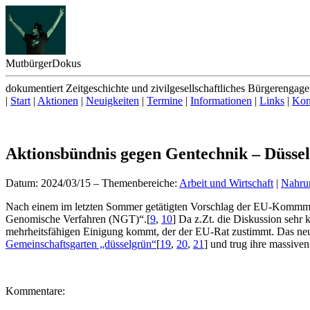
Mutbürger
Dokus
dokumentiert Zeitgeschichte und zivilgesellschaftliches Bürgerengag
|
Start
|
Aktionen
|
Neuigkeiten
|
Termine
|
Informationen
|
Links
|
Kon
Aktionsbündnis gegen Gentechnik – Düsse
Datum: 2024/03/15
–
Themenbereiche:
Arbeit und Wirtschaft
|
Nahru
N
ach einem im letzten Sommer getätigten Vorschlag der EU-Kommm
Genomische Verfahren (NGT)“.
[
9
,
10
]
Da z.Zt. die Diskussion sehr k
mehrheitsfähigen Einigung kommt, der der EU-Rat zustimmt. Das n
Gemeinschaftsgarten „düsselgrün“
[
19
,
20
,
21
]
und trug ihre massiven
Kommentare: