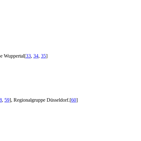
pe Wuppertal
[
33
,
34
,
35
]
8
,
59
]
, Regionalgruppe Düsseldorf.
[
60
]