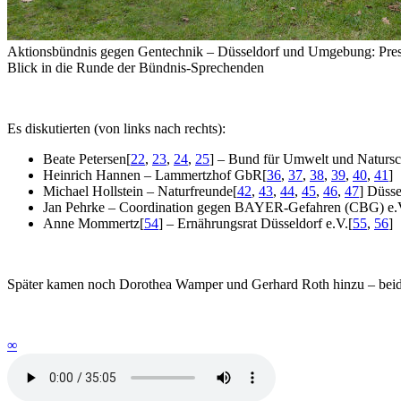
Aktionsbündnis gegen Gentechnik – Düsseldorf und Umgebung: Press
Blick in die Runde der Bündnis-Sprechenden
Es diskutierten (von links nach rechts):
Beate Petersen
[
22
,
23
,
24
,
25
]
– Bund für Umwelt und Natursc
Heinrich Hannen – Lammertzhof GbR
[
36
,
37
,
38
,
39
,
40
,
41
]
Michael Hollstein – Naturfreunde
[
42
,
43
,
44
,
45
,
46
,
47
]
Düssel
Jan Pehrke – Coordination gegen BAYER-Gefahren (CBG) e.
Anne Mommertz
[
54
]
– Ernährungsrat Düsseldorf e.V.
[
55
,
56
]
Später kamen noch Dorothea Wamper und Gerhard Roth hinzu – beide
∞