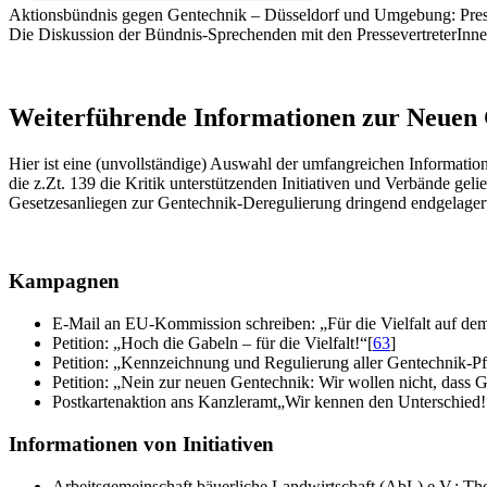
Aktionsbündnis gegen Gentechnik – Düsseldorf und Umgebung: Pres
Die Diskussion der Bündnis-Sprechenden mit den PressevertreterInne
Weiterführende Informationen zur Neuen
Hier ist eine (unvollständige) Auswahl der umfangreichen Informatio
die z.Zt. 139 die Kritik unterstützenden Initiativen und Verbände ge
Gesetzesanliegen zur Gentechnik-Deregulierung dringend endgelagert
Kampagnen
E-Mail an EU-Kommission schreiben: „Für die Vielfalt auf dem
Petition: „Hoch die Gabeln – für die Vielfalt!“
[
63
]
Petition: „Kennzeichnung und Regulierung aller Gentechnik-Pfl
Petition: „Nein zur neuen Gentechnik: Wir wollen nicht, dass 
Postkartenaktion ans Kanzleramt„Wir kennen den Unterschied!
Informationen von Initiativen
Arbeitsgemeinschaft bäuerliche Landwirtschaft (AbL) e.V.: Th