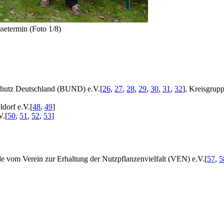
etermin (Foto 1/8)
hutz Deutschland (BUND) e.V.
[
26
,
27
,
28
,
29
,
30
,
31
,
32
]
, Kreisgrup
dorf e.V.
[
48
,
49
]
V.
[
50
,
51
,
52
,
53
]
 vom Verein zur Erhaltung der Nutzpflanzenvielfalt (VEN) e.V.
[
57
,
5