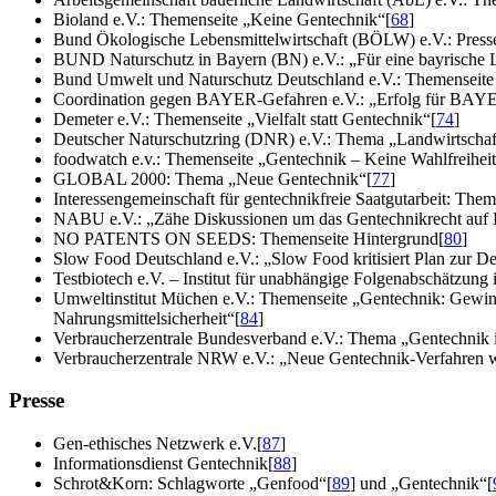
Bioland e.V.: Themenseite „Keine Gentechnik“
[
68
]
Bund Ökologische Lebensmittelwirtschaft (BÖLW) e.V.: Presse
BUND Naturschutz in Bayern (BN) e.V.: „Für eine bayrische 
Bund Umwelt und Naturschutz Deutschland e.V.: Themenseite 
Coordination gegen BAYER-Gefahren e.V.: „Erfolg für BAYE
Demeter e.V.: Themenseite „Vielfalt statt Gentechnik“
[
74
]
Deutscher Naturschutzring (DNR) e.V.: Thema „Landwirtschaf
foodwatch e.v.: Themenseite „Gentechnik – Keine Wahlfreihei
GLOBAL 2000: Thema „Neue Gentechnik“
[
77
]
Interessengemeinschaft für gentechnikfreie Saatgutarbeit: Them
NABU e.V.: „Zähe Diskussionen um das Gentechnikrecht auf
NO PATENTS ON SEEDS: Themenseite Hintergrund
[
80
]
Slow Food Deutschland e.V.: „Slow Food kritisiert Plan zur De
Testbiotech e.V. – Institut für unabhängige Folgenabschätzung
Umweltinstitut Müchen e.V.: Themenseite „Gentechnik: Gewi
Nahrungsmittelsicherheit“
[
84
]
Verbraucherzentrale Bundesverband e.V.: Thema „Gentechnik i
Verbraucherzentrale NRW e.V.: „Neue Gentechnik-Verfahren 
Presse
Gen-ethisches Netzwerk e.V.
[
87
]
Informationsdienst Gentechnik
[
88
]
Schrot&Korn: Schlagworte „Genfood“
[
89
]
und „Gentechnik“
[