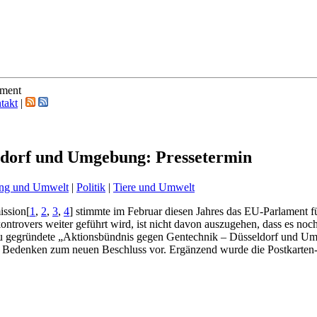
ement
takt
|
ldorf und Umgebung: Pressetermin
ng und Umwelt
|
Politik
|
Tiere und Umwelt
ission
[
1
,
2
,
3
,
4
]
stimmte im Februar diesen Jahres das EU-Parlament f
ontrovers weiter geführt wird, ist nicht davon auszugehen, dass es no
eu gegründete „Aktionsbündnis gegen Gentechnik – Düsseldorf und U
 Bedenken zum neuen Beschluss vor. Ergänzend wurde die Postkarten-A