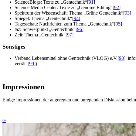
ScienceBlogs: Texte zu „Gentechnik“
[
91
]
Science Media Center: Texte zu „Genome Editing“
[
92
]
Spektrum der Wissenschaft: Thema „Grüne Gentechnik“
[
93
]
Spiegel: Thema „Gentechnik“
[
94
]
Tagesschau: Nachrichten zum Thema „Gentechnik“
[
95
]
taz: Schwerpunkt „Gentechnik“
[
96
]
Zeit: Thema „Gentechnik“
[
97
]
Sonstiges
Verband Lebensmittel ohne Gentechnik (VLOG) e.V.
[
98
]
: inf
verrät“
[
99
]
)
Impressionen
Einige Impressionen der angeregten und anregenden Diskussion beim
∞