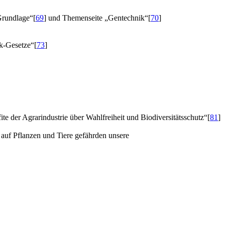
Grundlage“
[
69
]
und Themenseite „Gentechnik“
[
70
]
k-Gesetze“
[
73
]
e der Agrarindustrie über Wahlfreiheit und Biodiversitätsschutz“
[
81
]
auf Pflanzen und Tiere gefährden unsere