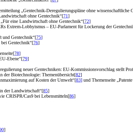
mitteilung „Gentechnik-Deregulierungspläne ohne wissenschaftliche 
Landwirtschaft ohne Gentechnik“
[
71
]
„Für eine Landwirtschaft ohne Gentechnik“
[
72
]
Rs Extrem-Lobbyismus – EU-Parlament für Lockerung der Gentechni
t und Gentechnik“
[
75
]
t bei Gentechnik“
[
76
]
enseite
[
78
]
 EU-Ebene“
[
79
]
regulierung neuer Gentechniken: EU-Kommissionsvorschlag stellt Profit
 in der Biotechnologie: Themenübersicht
[
82
]
nnmaximierung auf Kosten der Umwelt“
[
83
]
und Themenseite „Patente 
n der Landwirtschaft“
[
85
]
wie CRISPR/Cas9 bei Lebensmitteln
[
86
]
90
]