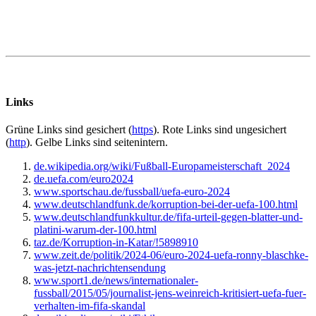
Links
Grüne
Links sind gesichert (
https
).
Rote
Links sind ungesichert
(
http
).
Gelbe
Links sind seitenintern.
de.wikipedia.org/wiki/Fußball-Europameisterschaft_2024
de.uefa.com/euro2024
www.sportschau.de/fussball/uefa-euro-2024
www.deutschlandfunk.de/korruption-bei-der-uefa-100.html
www.deutschlandfunkkultur.de/fifa-urteil-gegen-blatter-und-
platini-warum-der-100.html
taz.de/Korruption-in-Katar/!5898910
www.zeit.de/politik/2024-06/euro-2024-uefa-ronny-blaschke-
was-jetzt-nachrichtensendung
www.sport1.de/news/internationaler-
fussball/2015/05/journalist-jens-weinreich-kritisiert-uefa-fuer-
verhalten-im-fifa-skandal