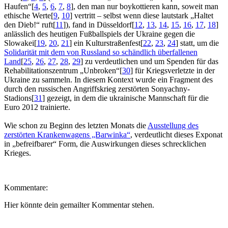
Haufen“
[
4
,
5
,
6
,
7
,
8
]
, den man nur boykottieren kann, soweit man
ethische Werte
[
9
,
10
]
vertritt – selbst wenn diese lautstark „Haltet
den Dieb!“ ruft
[
11
]
), fand in Düsseldorf
[
12
,
13
,
14
,
15
,
16
,
17
,
18
]
anlässlich des heutigen Fußballspiels der Ukraine gegen die
Slowakei
[
19
,
20
,
21
]
ein Kulturstraßenfest
[
22
,
23
,
24
]
statt, um die
Solidarität mit dem von Russland so schändlich überfallenen
Land
[
25
,
26
,
27
,
28
,
29
]
zu verdeutlichen und um Spenden für das
Rehabilitationszentrum „Unbroken“
[
30
]
für Kriegsverletzte in der
Ukraine zu sammeln. In diesem Kontext wurde ein Fragment des
durch den russischen Angriffskrieg zerstörten Sonyachny-
Stadions
[
31
]
gezeigt, in dem die ukrainische Mannschaft für die
Euro 2012 trainierte.
Wie schon zu Beginn des letzten Monats die
Ausstellung des
zerstörten Krankenwagens „Barwinka“
, verdeutlicht dieses Exponat
in „befreifbarer“ Form, die Auswirkungen dieses schrecklichen
Krieges.
Kommentare:
Hier könnte dein gemailter Kommentar stehen.