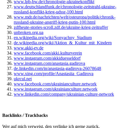
www.lpb-bw.de/chronologie-ukrainekonflikt
www.deutschlandfunk.de/chronologie-zeitstrahl-ukraine-
russland-konflikt-krieg-udssr-100.html
www.mdr.de/nachrichten/welt/osteuropa/politik/chronik-
russland-ukraine-angriff-krieg-putin-100.html
zdfheute-stories-scroll.zdf.de/ukraine-krieg-zeitraffer
unbroken.org.ua
en.wikipedia.org/wiki/Sonyachny_Stadium
de.wikipedia.org/wiki/Aktion_&_Kultur_mit_Kindern
www.akki-ev.de
www.facebook.com/akki.kulturverein
www.instagram.com/akkiduesseldorf
www.instagram.com/anastasia.gadirova
de.linkedin.com/in/anastasia-gadirova-26078648
www.xing.com/profile/Anastasiia_Gadirova
ukrcul.net
www.facebook.com/ukrainianculture.network
www.instagram.com/ukrainianculture.network
www.linkedin.com/company/ukrainian-culture-network
Backlinks / Trackbacks
Wer auf mich verweist, den verlinke ich gerne zurück.