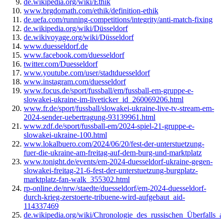
de.wikipedia.org/wiki/Ethik
www.brgdomath.com/ethik/definition-ethik
de.uefa.com/running-competitions/integrity/anti-match-fixing
de.wikipedia.org/wiki/Düsseldorf
de.wikivoyage.org/wiki/Düsseldorf
www.duesseldorf.de
www.facebook.com/duesseldorf
twitter.com/Duesseldorf
www.youtube.com/user/stadtduesseldorf
www.instagram.com/duesseldorf
www.focus.de/sport/fussball/em/fussball-em-gruppe-e-
slowakei-ukraine-im-liveticker_id_260069206.html
www.fr.de/sport/fussball/slowakei-ukraine-live-tv-stream-em-
2024-sender-uebertragung-93139961.html
www.zdf.de/sport/fussball-em/2024-spiel-21-gruppe-e-
slowakei-ukraine-100.html
www.lokalbuero.com/2024/06/20/fest-der-unterstuetzung-
fuer-die-ukraine-am-freitag-auf-dem-burg-und-marktplatz
www.tonight.de/events/em-2024-duesseldorf-ukraine-gegen-
slowakei-freitag-21-6-fest-der-unterstuetzung-burgplatz-
marktplatz-fan-walk_355302.html
rp-online.de/nrw/staedte/duesseldorf/em-2024-duesseldorf-
durch-krieg-zerstoerte-tribuene-wird-aufgebaut_aid-
114337469
de.wikipedia.org/wiki/Chronologie_des_russischen_Überfalls