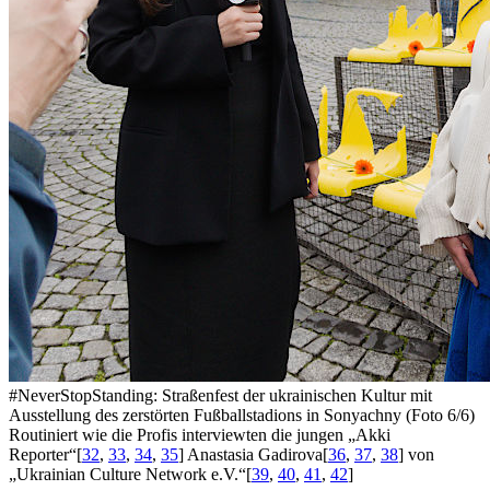
#NeverStopStanding: Straßenfest der ukrainischen Kultur mit
Ausstellung des zerstörten Fußballstadions in Sonyachny (Foto 6/6)
Routiniert wie die Profis interviewten die jungen „Akki
Reporter“
[
32
,
33
,
34
,
35
]
Anastasia Gadirova
[
36
,
37
,
38
]
von
„Ukrainian Culture Network e.V.“
[
39
,
40
,
41
,
42
]