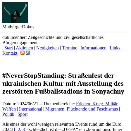
Mutbürger
Dokus
dokumentiert Zeitgeschichte und zivilgesellschaftliches
Bürgerengagement
|
Start
|
Aktionen
|
Neuigkeiten
|
Termine
|
Informationen
|
Links
|
Kontakt
|
#NeverStopStanding: Straßenfest der
ukrainischen Kultur mit Ausstellung des
zerstörten Fußballstadions in Sonyachny
Datum: 2024/06/21
–
Themenbereiche:
Frieden, Krieg, Militär,
Waffen
|
International
|
Migranten, Flüchtende und Faschismus
|
Politik
|
Sport
A
ls eines der wohl wenigen relevanten Events rund um die Euro
2024
[
1
,
2
,
3
]
(schließlich ist die „UEFA“ ein „korruptionsoffener