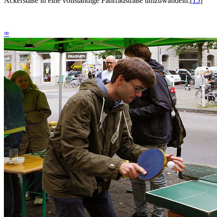
Ackerstaße in eine vollständige Fahrradstraße umzuwandeln.
[
15
]
∞