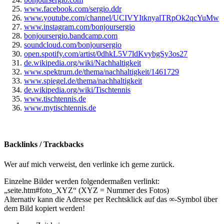
www.facebook.com/sergio.ddr
www.youtube.com/channel/UCIVYItknyalTRpOk2qcYuMw
www.instagram.com/bonjoursergio
bonjoursergio.bandcamp.com
soundcloud.com/bonjoursergio
open.spotify.com/artist/0dhkL5V7ldKvybgSy3os27
de.wikipedia.org/wiki/Nachhaltigkeit
www.spektrum.de/thema/nachhaltigkeit/1461729
www.spiegel.de/thema/nachhaltigkeit
de.wikipedia.org/wiki/Tischtennis
www.tischtennis.de
www.mytischtennis.de
Backlinks / Trackbacks
Wer auf mich verweist, den verlinke ich gerne zurück.
Einzelne Bilder werden folgendermaßen verlinkt:
„seite.htm#foto_XYZ“ (XYZ = Nummer des Fotos)
Alternativ kann die Adresse per Rechtsklick auf das ∞-Symbol über
dem Bild kopiert werden!