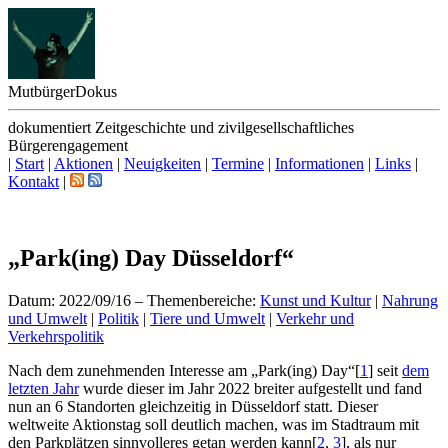
Mutbürger
Dokus
dokumentiert Zeitgeschichte und zivilgesellschaftliches
Bürgerengagement
|
Start
|
Aktionen
|
Neuigkeiten
|
Termine
|
Informationen
|
Links
|
Kontakt
|
„Park(ing) Day Düsseldorf“
Datum: 2022/09/16
–
Themenbereiche:
Kunst und Kultur
|
Nahrung
und Umwelt
|
Politik
|
Tiere und Umwelt
|
Verkehr und
Verkehrspolitik
N
ach dem zunehmenden Interesse am „Park(ing) Day“
[
1
]
seit
dem
letzten Jahr
wurde dieser im Jahr 2022 breiter aufgestellt und fand
nun an 6 Standorten gleichzeitig in Düsseldorf statt. Dieser
weltweite Aktionstag soll deutlich machen, was im Stadtraum mit
den Parkplätzen sinnvolleres getan werden kann
[
2
,
3
]
, als nur