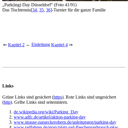
„Park(ing) Day Düsseldorf“ (Foto 41/91)
Das Tischtennis
[
34
,
35
,
36
]
-Turnier für die ganze Familie
←
Einleitung
⇐
Kapitel 2
Kapitel 4
⇒
Links
Grüne
Links sind gesichert (
https
).
Rote
Links sind ungesichert
(
http
).
Gelbe
Links sind seitenintern.
de.wikipedia.org/wiki/Parking_Day
www.adfc.de/artikel/aktion-parking-day
www.strasse-zurueckerobern.de/anleitungen/parking-day
www.radfahren.de/story/platz-rad-flaechenverbrauch-pkw