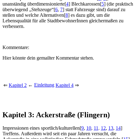
unanständig überdimensionierte
[
4
]
Blechkarossen
[
5
]
(die praktisch
überwiegend „Stehzeuge“
[
6
,
7
]
statt Fahrzeuge sind) darauf zu
stellen und welche Alternativen
[
8
]
es dazu gibt, um die
Lebensqualität für alle StadtbewohnerInnen gleichermaßen zu
verbessern.
Kommentare:
Hier könnte dein gemailter Kommentar stehen.
←
Einleitung
⇐
Kapitel 2
Kapitel 4
⇒
Kapitel 3: Ackerstraße (Flingern)
Impressionen eines sportlich/kulturellen
[
9
,
10
,
11
.
12
,
13
,
14
]
Treffens. Außerdem wird seit ein paar Jahren versucht, die