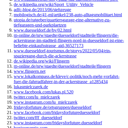
de.wikipedia.org/wiki/Sport_Utility_Vehicle
adfc-blog.de/2013/06/stehzeuge
mobilogisch.de/41-ml/artikel/238-auto-alltagsmobilitaet.html
utopia.de/ratgeber/quartiersgarage-eine-alternative-zu-
tiefgaragen-und-parkplaetzen
www.duesseldorf.de/bv/02.html
rp-online.de/nrw/staedte/duesseldorf/stadtteile/flingern/die-
ackerstrasse-im-stadtteil-flingern-nord-in-duesseldorf-ist-eine-
beliebte-einkaufsstrasse_aid-36527173
www.duesseldorf-tourismus.de/storys/2022/05/04/ein-
spaziergang-durch-die-ackerstrasse
de.wikipedia.org/wiki/Flingern
rp-online.de/nrw/staedte/duesseldorf/stadtteile/flingern
www.flingern.net
www.lokalkompass.de/kleve/c-politik/noch-mehr-vorfahrt-
fuer-die-fahrradfahrer-in-der-ackerstrasse_a1285434
lukasmielczarek.de
www.facebook.com/lukas.pl.520
twitter.com/lu_mielczarek
www.instagram.com/lu_mielczarek
fridaysforfuture.de/ortsgruppen/duesseldorf
www.facebook.com/fridaysforfutureduesseldorf
twitter.com/fff_duesseldorf
www.instagram.com/fridaysforfuture.duesseldorf
bonjoursergio.com