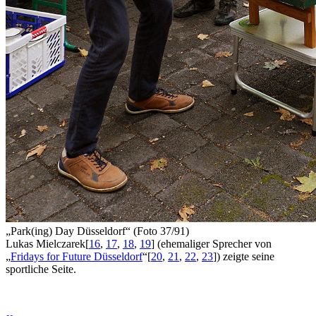
„Park(ing) Day Düsseldorf“ (Foto 37/91)
Lukas Mielczarek
[
16
,
17
,
18
,
19
]
(ehemaliger Sprecher von
„
Fridays for Future Düsseldorf
“
[
20
,
21
,
22
,
23
]
) zeigte seine
sportliche Seite.