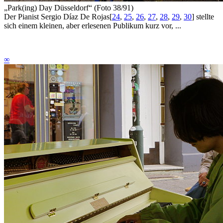
„Park(ing) Day Düsseldorf“ (Foto 38/91)
Der Pianist Sergio Díaz De Rojas
[
24
,
25
,
26
,
27
,
28
,
29
,
30
]
stellte
sich einem kleinen, aber erlesenen Publikum kurz vor, ...
∞