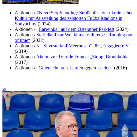
Aktionen /
#NeverStopStanding: Straßenfest der ukrainischen
Kultur mit Ausstellung des zerstörten Fußballstadions in
Sonyachny
(2024)
Aktionen /
„Barwinka“ auf dem Osterather Parkfest
(2024)
Aktionen /
Staffellauf zur Weltklimakonferenz: „Running out
of time“
(2022)
Aktionen /
5. „Silvesterlauf Meerbusch“ für „Engagiert e.V.“
(2019)
Aktionen /
Aktion zur Tour de France: „Stoppt Braunkohle“
(2017)
Aktionen /
„Gutenachtlauf / Laufen gegen Leiden“
(2016)
∞