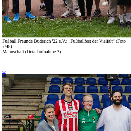
Fußball Freunde Büderich '22 e.V.: „Fußballfest der Vielfalt“ (Foto
7/48)
Mannschaft (Detailaufnahme 3)
∞