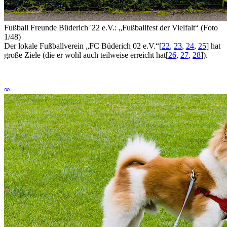
Fußball Freunde Büderich '22 e.V.: „Fußballfest der Vielfalt“ (Foto
1/48)
Der lokale Fußballverein „FC Büderich 02 e.V.“
[
22
,
23
,
24
,
25
]
hat
große Ziele (die er wohl auch teilweise erreicht hat
[
26
,
27
,
28
]
).
∞