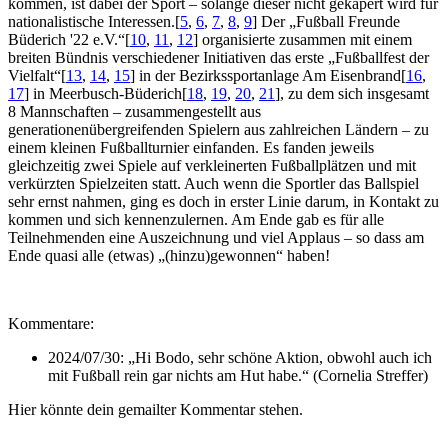
kommen, ist dabei der Sport – solange dieser nicht gekapert wird für
nationalistische Interessen.
[
5
,
6
,
7
,
8
,
9
]
Der „Fußball Freunde
Büderich '22 e.V.“
[
10
,
11
,
12
]
organisierte zusammen mit einem
breiten Bündnis verschiedener Initiativen das erste „Fußballfest der
Vielfalt“
[
13
,
14
,
15
]
in der Bezirkssportanlage Am Eisenbrand
[
16
,
17
]
in Meerbusch-Büderich
[
18
,
19
,
20
,
21
]
, zu dem sich insgesamt
8 Mannschaften – zusammengestellt aus
generationenübergreifenden Spielern aus zahlreichen Ländern – zu
einem kleinen Fußballturnier einfanden. Es fanden jeweils
gleichzeitig zwei Spiele auf verkleinerten Fußballplätzen und mit
verkürzten Spielzeiten statt. Auch wenn die Sportler das Ballspiel
sehr ernst nahmen, ging es doch in erster Linie darum, in Kontakt zu
kommen und sich kennenzulernen. Am Ende gab es für alle
Teilnehmenden eine Auszeichnung und viel Applaus – so dass am
Ende quasi alle (etwas) „(hinzu)gewonnen“ haben!
Kommentare:
2024/07/30:
„Hi Bodo, sehr schöne Aktion, obwohl auch ich
mit Fußball rein gar nichts am Hut habe.“
(
Cornelia Streffer
)
Hier könnte dein gemailter Kommentar stehen.