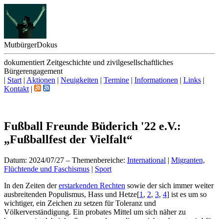
Mutbürger
Dokus
dokumentiert Zeitgeschichte und zivilgesellschaftliches
Bürgerengagement
|
Start
|
Aktionen
|
Neuigkeiten
|
Termine
|
Informationen
|
Links
|
Kontakt
|
Fußball Freunde Büderich '22 e.V.:
„Fußballfest der Vielfalt“
Datum: 2024/07/27
–
Themenbereiche:
International
|
Migranten,
Flüchtende und Faschismus
|
Sport
I
n den Zeiten der
erstarkenden Rechten
sowie der sich immer weiter
ausbreitenden Populismus, Hass und Hetze
[
1
,
2
,
3
,
4
]
ist es um so
wichtiger, ein Zeichen zu setzen für Toleranz und
Völkerverständigung. Ein probates Mittel um sich näher zu