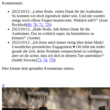
Kommentare:
2023/10/12:
„Lieber Bodo, vielen Dank für die Audiodatei.
So konnten wir doch irgendwie dabei sein. Und mir wurden
einige noch offene Fragen beantwortet. Wirklich toll!!!“
(
Josie
Bockholt
[
69
,
70
,
71
,
72
]
)
2023/10/12:
„Hallo Bodo, hab lieben Dank für die
Audiodatei. Das ist wirklich super, da hineinhören zu
können!“
(
Anette
)
2023/10/12:
„Ich freue mich immer riesig über deine Mails!
Unendliches persönliches Engagement ♥ Oft fehlt mir leider
gerade die Zeit, deine Produkte entsprechend zu würdigen,
aber sei dir sicher, dass ich dich in deinem Tun unterstütze!“
(
Judith Serwaty
[
73
,
74
,
75
]
)
Hier könnte dein gemailter Kommentar stehen.
∞