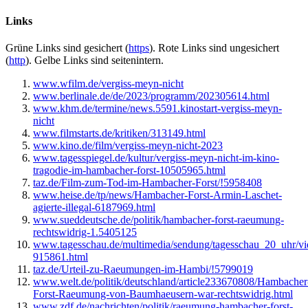
Links
Grüne
Links sind gesichert (
https
).
Rote
Links sind ungesichert
(
http
).
Gelbe
Links sind seitenintern.
www.wfilm.de/vergiss-meyn-nicht
www.berlinale.de/de/2023/programm/202305614.html
www.khm.de/termine/news.5591.kinostart-vergiss-meyn-
nicht
www.filmstarts.de/kritiken/313149.html
www.kino.de/film/vergiss-meyn-nicht-2023
www.tagesspiegel.de/kultur/vergiss-meyn-nicht-im-kino-
tragodie-im-hambacher-forst-10505965.html
taz.de/Film-zum-Tod-im-Hambacher-Forst/!5958408
www.heise.de/tp/news/Hambacher-Forst-Armin-Laschet-
agierte-illegal-6187969.html
www.sueddeutsche.de/politik/hambacher-forst-raeumung-
rechtswidrig-1.5405125
www.tagesschau.de/multimedia/sendung/tagesschau_20_uhr/vi
915861.html
taz.de/Urteil-zu-Raeumungen-im-Hambi/!5799019
www.welt.de/politik/deutschland/article233670808/Hambacher
Forst-Raeumung-von-Baumhaeusern-war-rechtswidrig.html
www.zdf.de/nachrichten/politik/raeumung-hambacher-forst-