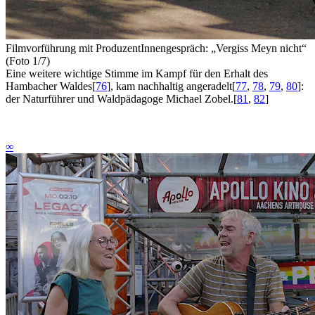
Filmvorführung mit ProduzentInnengespräch: „Vergiss Meyn nicht“
(Foto 1/7)
Eine weitere wichtige Stimme im Kampf für den Erhalt des
Hambacher Waldes
[
76
]
, kam nachhaltig angeradelt
[
77
,
78
,
79
,
80
]
:
der Naturführer und Waldpädagoge Michael Zobel.
[
81
,
82
]
∞