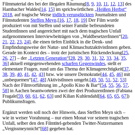
Filmmaterial des bei der illegalen Räumung
[
8
,
9
,
10
,
11
,
12
,
13
]
des
Hambacher Waldes
[
14
.
15
]
im sprichwörtlichen
„Heißen Herbst“
2018
, auf tragische Weise
tödlich verunglückten
Journalisten und
Filmstudenten
Steffen Meyn
.
[
16
,
17
,
18
,
19
]
Der Film wurde
produziert von mit Steffen und seiner Familie befreundeten
StudentInnen und angereichert mit nach dem tragischen Unfall
aufgenommenen Interviewbeiträgen von „WaldbesetzerInnen“
[
20
,
21
,
22
,
23
,
24
]
, die einen tiefen Einblick in die Denk- und
Empfindungsweise der Natur- und KlimaschutzaktivistInnen geben.
Gerade im Kontext des – trotz der juristischen Rückendeckung
[
25
,
26
,
27
]
– der
„Letzten Generation“
[
28
,
29
,
30
,
31
,
32
,
33
,
34
,
35
,
36
]
aktuell entgegenwehenden
scharfen Gegenwindes
, stellt er
elementare Fragen, rund um das Thema der Klimagerechtigkeit
[
37
,
38
,
39
,
40
,
41
,
42
,
43
]
bzw. wie unsere Demokratie
[
44
,
45
,
46
]
mit
„unbequemen“
[
47
,
48
]
AktivistInnen umgeht.
[
49
,
50
,
51
,
52
,
53
]
Nach der Filmvorführung im „Apollo Kino & Bar“
[
54
,
55
,
56
,
57
,
58
]
in Aachen beantworteten zwei der drei ProduzentInnen (Fabiana
Fragale
[
59
,
60
,
61
,
62
,
63
]
und Kilian Kuhlendahl
[
64
,
65
,
65
,
67
]
)
Publikumsfragen.
Ergänzt werden soll noch der Hinweis, dass Steffen Meyn sich –
wie in weiser Vorahnung – nur einen Monat vor seinem tragischen
Unfall, selber den den Filmtitel-gebenden Twitter-Nutzernamen
„Vergissmeynnicht“
[
68
]
gegeben hat.