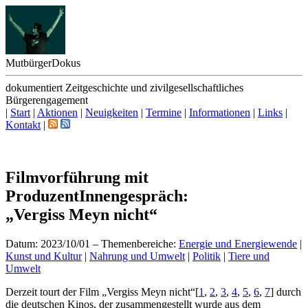
Mutbürger
Dokus
dokumentiert Zeitgeschichte und zivilgesellschaftliches
Bürgerengagement
|
Start
|
Aktionen
|
Neuigkeiten
|
Termine
|
Informationen
|
Links
|
Kontakt
|
Filmvorführung mit
ProduzentInnengespräch:
„Vergiss Meyn nicht“
Datum: 2023/10/01
–
Themenbereiche:
Energie und Energiewende
|
Kunst und Kultur
|
Nahrung und Umwelt
|
Politik
|
Tiere und
Umwelt
D
erzeit tourt der Film „Vergiss Meyn nicht“
[
1
,
2
,
3
,
4
,
5
,
6
,
7
]
durch
die deutschen Kinos, der zusammengestellt wurde aus dem