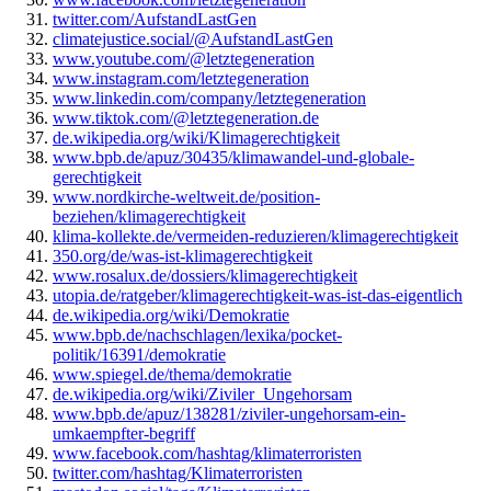
twitter.com/AufstandLastGen
climatejustice.social/@AufstandLastGen
www.youtube.com/@letztegeneration
www.instagram.com/letztegeneration
www.linkedin.com/company/letztegeneration
www.tiktok.com/@letztegeneration.de
de.wikipedia.org/wiki/Klimagerechtigkeit
www.bpb.de/apuz/30435/klimawandel-und-globale-
gerechtigkeit
www.nordkirche-weltweit.de/position-
beziehen/klimagerechtigkeit
klima-kollekte.de/vermeiden-reduzieren/klimagerechtigkeit
350.org/de/was-ist-klimagerechtigkeit
www.rosalux.de/dossiers/klimagerechtigkeit
utopia.de/ratgeber/klimagerechtigkeit-was-ist-das-eigentlich
de.wikipedia.org/wiki/Demokratie
www.bpb.de/nachschlagen/lexika/pocket-
politik/16391/demokratie
www.spiegel.de/thema/demokratie
de.wikipedia.org/wiki/Ziviler_Ungehorsam
www.bpb.de/apuz/138281/ziviler-ungehorsam-ein-
umkaempfter-begriff
www.facebook.com/hashtag/klimaterroristen
twitter.com/hashtag/Klimaterroristen