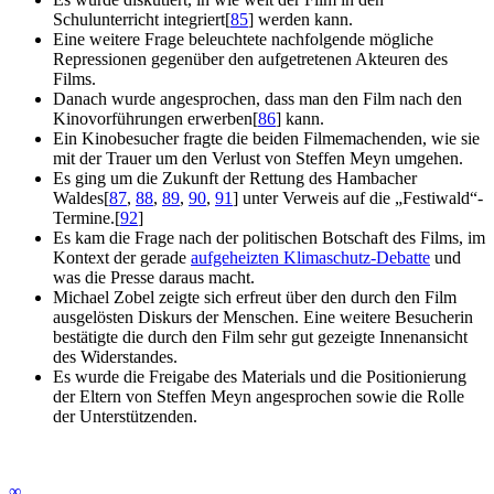
Schulunterricht integriert
[
85
]
werden kann.
Eine weitere Frage beleuchtete nachfolgende mögliche
Repressionen gegenüber den aufgetretenen Akteuren des
Films.
Danach wurde angesprochen, dass man den Film nach den
Kinovorführungen erwerben
[
86
]
kann.
Ein Kinobesucher fragte die beiden Filmemachenden, wie sie
mit der Trauer um den Verlust von Steffen Meyn umgehen.
Es ging um die Zukunft der Rettung des Hambacher
Waldes
[
87
,
88
,
89
,
90
,
91
]
unter Verweis auf die „Festiwald“-
Termine.
[
92
]
Es kam die Frage nach der politischen Botschaft des Films, im
Kontext der gerade
aufgeheizten Klimaschutz-Debatte
und
was die Presse daraus macht.
Michael Zobel zeigte sich erfreut über den durch den Film
ausgelösten Diskurs der Menschen. Eine weitere Besucherin
bestätigte die durch den Film sehr gut gezeigte Innenansicht
des Widerstandes.
Es wurde die Freigabe des Materials und die Positionierung
der Eltern von Steffen Meyn angesprochen sowie die Rolle
der Unterstützenden.
∞