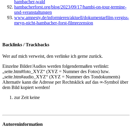
hambacher-wald
hambacherforst.org/blog/2023/09/17/hambi-on-tour-termine-
und-veranstaltungen
www.amnesty.de/informieren/aktuell/dokumentarfilm-vergiss-
meyn-nicht-hambacher-forst-filmrezension
Backlinks / Trackbacks
Wer auf mich verweist, den verlinke ich gerne zurück.
Einzelne Bilder/Audios werden folgendermaßen verlinkt:
„seite.htm#foto_XYZ“ (XYZ = Nummer des Fotos) bzw.
„seite.htm#audio_XYZ“ (XYZ = Nummer des Tondokuments)
Alternativ kann die Adresse per Rechtsklick auf das ∞-Symbol über
dem Bild kopiert werden!
zur Zeit keine
Autoreninformation