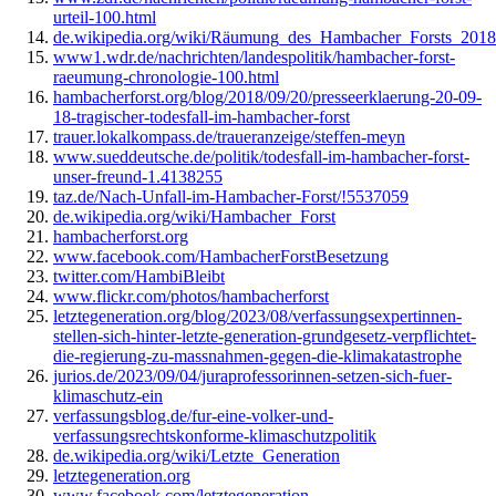
urteil-100.html
de.wikipedia.org/wiki/Räumung_des_Hambacher_Forsts_2018
www1.wdr.de/nachrichten/landespolitik/hambacher-forst-
raeumung-chronologie-100.html
hambacherforst.org/blog/2018/09/20/presseerklaerung-20-09-
18-tragischer-todesfall-im-hambacher-forst
trauer.lokalkompass.de/traueranzeige/steffen-meyn
www.sueddeutsche.de/politik/todesfall-im-hambacher-forst-
unser-freund-1.4138255
taz.de/Nach-Unfall-im-Hambacher-Forst/!5537059
de.wikipedia.org/wiki/Hambacher_Forst
hambacherforst.org
www.facebook.com/HambacherForstBesetzung
twitter.com/HambiBleibt
www.flickr.com/photos/hambacherforst
letztegeneration.org/blog/2023/08/verfassungsexpertinnen-
stellen-sich-hinter-letzte-generation-grundgesetz-verpflichtet-
die-regierung-zu-massnahmen-gegen-die-klimakatastrophe
jurios.de/2023/09/04/juraprofessorinnen-setzen-sich-fuer-
klimaschutz-ein
verfassungsblog.de/fur-eine-volker-und-
verfassungsrechtskonforme-klimaschutzpolitik
de.wikipedia.org/wiki/Letzte_Generation
letztegeneration.org
www.facebook.com/letztegeneration