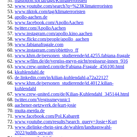
mastodon.social/tags/Klimaterroristen
www.youtube.com/search?q=%23Klimaterroristen
www.tiktok.com/tag/klimaterroristen
apollo-aachen.de
www.facebook.com/ApolloAachen
twitter.com/ApolloAachen
www.instagram.com/apollo.kino.aachen
www.flickr.com/people/apollo_aachen
www.fabianafragale.com
www.instagram.com/obiettivo_ff
www.khm.de/personen_studierende/id.4255.fabiana-fragale
www.wfilm.de/de/vergiss-meyn-nicht/regisseur-innen_916
www.crew-united.com/de/Fabiana-Fragale_456100.html
kkuhlendahl.de
de.linkedin.com/in/kilian-kuhlendahl-a72a22127
www.khm.de/personen_studierende/id.4012.kilian-
kuhlendahl
www.crew-united.com/de/Kilian-Kuhlendahl_345144.html
twitter.com/Vergissmeynnic1
aachener-netzwerk.de/kurt-josie
muita-merda.de
www.facebook.com/Pol.Kabarett
www.youtube.com/results?search_query=Josie+Kurt
www.dielinke-rhein-sieg.de/wahlen/landtagswahl-
2022/judith-serwaty