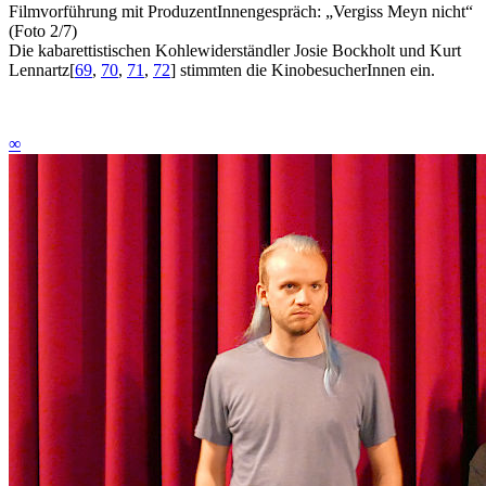
Filmvorführung mit ProduzentInnengespräch: „Vergiss Meyn nicht“
(Foto 2/7)
Die kabarettistischen Kohlewiderständler Josie Bockholt und Kurt
Lennartz
[
69
,
70
,
71
,
72
]
stimmten die KinobesucherInnen ein.
∞