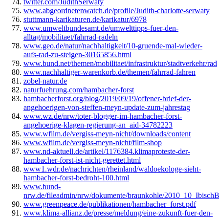
twitter.com/JudithSerwaty
www.abgeordnetenwatch.de/profile/Judith-charlotte-serwaty
stuttmann-karikaturen.de/karikatur/6978
www.umweltbundesamt.de/umwelttipps-fuer-den-
alltag/mobilitaet/fahrrad-radeln
www.geo.de/natur/nachhaltigkeit/10-gruende-mal-wieder-
aufs-rad-zu-steigen-30165856.html
www.bund.net/themen/mobilitaet/infrastruktur/stadtverkehr/rad
www.nachhaltiger-warenkorb.de/themen/fahrrad-fahren
zobel-natur.de
naturfuehrung.com/hambacher-forst
hambacherforst.org/blog/2019/09/19/offener-brief-der-
angehoerigen-von-steffen-meyn-update-zum-jahrestag
www.wz.de/nrw/toter-blogger-im-hambacher-forst-
angehoerige-klagen-regierung-an_aid-34782223
www.wfilm.de/vergiss-meyn-nicht/downloads/content
www.wfilm.de/vergiss-meyn-nicht/film-shop
www.nd-aktuell.de/artikel/1176384.klimaproteste-der-
hambacher-forst-ist-nicht-gerettet.html
www1.wdr.de/nachrichten/rheinland/waldoekologe-sieht-
hambacher-forst-bedroht-100.html
www.bund-
nrw.de/fileadmin/nrw/dokumente/braunkohle/2010_10_Ibisc
www.greenpeace.de/publikationen/hambacher_forst.pdf
www.klima-allianz.de/presse/meldung/eine-zukunft-fuer-den-