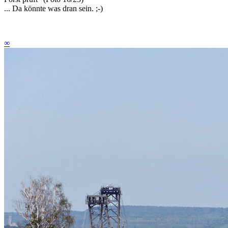
... Da könnte was dran sein. ;-)
∞