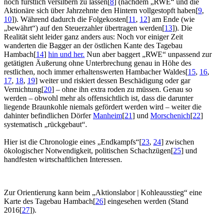
noch fürstlich versilbern zu lassen
[
8
]
(nachdem „RWE“ und die
Aktionäre sich über Jahrzehnte den Hintern vollgestopft haben
[
9
,
10
]
). Während dadurch die Folgekosten
[
11
,
12
]
am Ende (wie
„bewährt“) auf den Steuerzahler übertragen werden
[
13
]
). Die
Realität sieht leider ganz anders aus: Noch vor einiger Zeit
wanderten die Bagger an der östlichen Kante des Tagebau
Hambach
[
14
]
hin und her.
Nun aber baggert „RWE“ unpassend zur
getätigten Äußerung ohne Unterbrechung genau in Höhe des
restlichen, noch immer erhaltenswerten Hambacher Waldes
[
15
,
16
,
17
,
18
,
19
]
weiter und riskiert dessen Beschädigung oder gar
Vernichtung
[
20
]
– ohne ihn extra roden zu müssen. Genau so
werden – obwohl mehr als offensichtlich ist, dass die darunter
liegende Braunkohle niemals gefördert werden wird – weiter die
dahinter befindlichen Dörfer
Manheim
[
21
]
und
Morschenich
[
22
]
systematisch „rückgebaut“.
Hier ist die Chronologie eines „Endkampfs“
[
23
,
24
]
zwischen
ökologischer Notwendigkeit, politischen Schachzügen
[
25
]
und
handfesten wirtschaftlichen Interessen.
Zur Orientierung kann beim „Aktionslabor | Kohleausstieg“ eine
Karte des Tagebau Hambach
[
26
]
eingesehen werden (Stand
2016
[
27
]
).