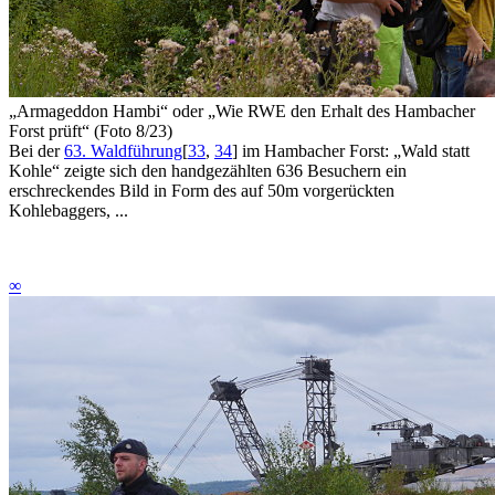
„Armageddon Hambi“
oder
„Wie RWE den Erhalt des Hambacher
Forst prüft“ (Foto 8/23)
Bei der
63. Waldführung
[
33
,
34
]
im Hambacher Forst: „Wald statt
Kohle“ zeigte sich den handgezählten 636 Besuchern ein
erschreckendes Bild in Form des auf 50m vorgerückten
Kohlebaggers, ...
∞