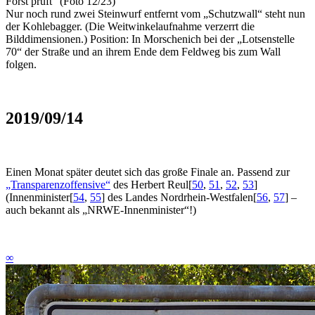
Forst prüft“ (Foto 12/23)
Nur noch rund zwei Steinwurf entfernt vom „Schutzwall“ steht nun
der Kohlebagger. (Die Weitwinkelaufnahme verzerrt die
Bilddimensionen.) Position: In Morschenich bei der „Lotsenstelle
70“ der Straße und an ihrem Ende dem Feldweg bis zum Wall
folgen.
2019/09/14
Einen Monat später deutet sich das große Finale an. Passend zur
„Transparenzoffensive“
des Herbert Reul
[
50
,
51
,
52
,
53
]
(Innenminister
[
54
,
55
]
des Landes Nordrhein-Westfalen
[
56
,
57
]
–
auch bekannt als „NRWE-Innenminister“!)
∞