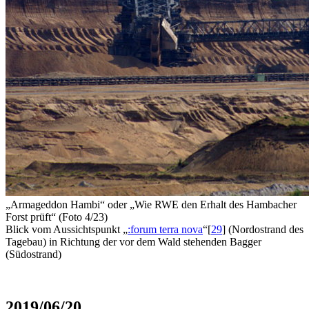
„Armageddon Hambi“
oder
„Wie RWE den Erhalt des Hambacher
Forst prüft“ (Foto 4/23)
Blick vom Aussichtspunkt „
:forum terra nova
“
[
29
]
(Nordostrand des
Tagebau) in Richtung der vor dem Wald stehenden Bagger
(Südostrand)
2019/06/20