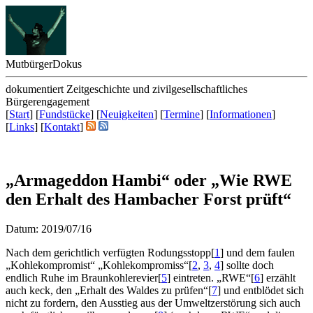
Mutbürger
Dokus
dokumentiert Zeitgeschichte und zivilgesellschaftliches
Bürgerengagement
[
Start
] [
Fundstücke
] [
Neuigkeiten
] [
Termine
] [
Informationen
]
[
Links
] [
Kontakt
]
„Armageddon Hambi“
oder
„Wie RWE
den Erhalt des Hambacher Forst prüft“
Datum: 2019/07/16
N
ach dem gerichtlich verfügten Rodungsstopp
[
1
]
und dem faulen
„Kohlekompromist“
„Kohlekompromiss“
[
2
,
3
,
4
]
sollte doch
endlich Ruhe im Braunkohlerevier
[
5
]
eintreten. „RWE“
[
6
]
erzählt
auch keck, den „Erhalt des Waldes zu prüfen“
[
7
]
und entblödet sich
nicht zu fordern, den Ausstieg aus der Umweltzerstörung sich auch