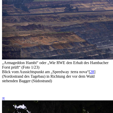
„Armageddon Hambi“
oder
„Wie RWE den Erhalt des Hambacher
Forst prüft“ (Foto 1/23)
Blick vom Aussichtspunkt am „Speedway :terra nova“
[
28
]
(Nordostrand des Tagebau) in Richtung der vor dem Wald
stehenden Bagger (Südostrand)
∞