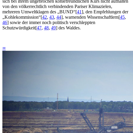
sich bei ihrem ungebrochen kohlefreundlichen Kurs nicht aufhalten
von den völkerrechtlich verbindenden Pariser Klimazielen,
mehreren Umweltklagen des „BUND“
[
41
]
, den Empfehlungen der
„Kohlekommission“
[
42
,
43
,
44
]
, warnenden Wissenschaftlern
[
45
,
46
]
sowie der immer noch politisch verschleppten
Schutzwürdigkeit
[
47
,
48
,
49
]
des Waldes.
∞