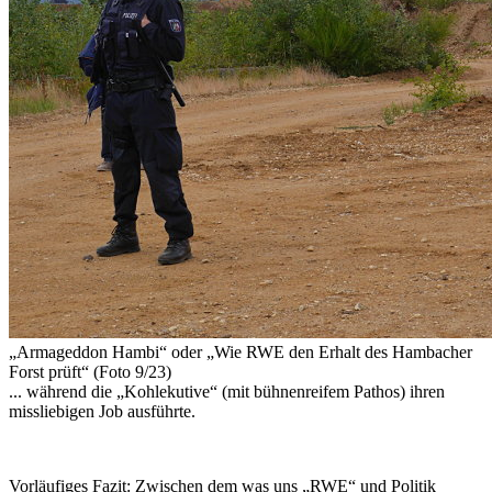
„Armageddon Hambi“
oder
„Wie RWE den Erhalt des Hambacher
Forst prüft“ (Foto 9/23)
... während die „Kohlekutive“ (mit bühnenreifem Pathos) ihren
missliebigen Job ausführte.
Vorläufiges Fazit:
Zwischen dem was uns „RWE“ und Politik