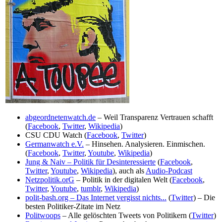
abgeordnetenwatch.de
– Weil Transparenz Vertrauen schafft
(
Facebook
,
Twitter
,
Wikipedia
)
CSU CDU Watch (
Facebook
,
Twitter
)
Germanwatch e.V.
– Hinsehen. Analysieren. Einmischen.
(
Facebook
,
Twitter
,
Youtube
,
Wikipedia
)
Jung & Naiv – Politik für Desinteressierte
(
Facebook
,
Twitter
,
Youtube
,
Wikipedia
), auch als
Audio-Podcast
Netzpolitik.orG
– Politik in der digitalen Welt (
Facebook
,
Twitter
,
Youtube
,
tumblr
,
Wikipedia
)
polit-bash.org – Das Internet vergisst nichts...
(
Twitter
) – Die
besten Politiker-Zitate im Netz
Politwoops
– Alle gelöschten Tweets von Politikern (
Twitter
)