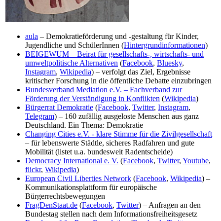
aula
– Demokratieförderung und -gestaltung für Kinder,
Jugendliche und SchülerInnen (
Hintergrundinformationen
)
BEIGEWUM – Beirat für gesellschafts-, wirtschafts- und
umweltpolitische Alternativen
(
Facebook
,
Bluesky
,
Instagram
,
Wikipedia
) – verfolgt das Ziel, Ergebnisse
kritischer Forschung in die öffentliche Debatte einzubringen
Bundesverband Mediation e.V. – Fachverband zur
Förderung der Verständigung in Konflikten
(
Wikipedia
)
Bürgerrat Demokratie
(
Facebook
,
Twitter
,
Instagram
,
Telegram
) – 160 zufällig ausgeloste Menschen aus ganz
Deutschland. Ein Thema: Demokratie
Changing Cities e.V. - klare Stimme für die Zivilgesellschaft
– für lebenswerte Städtle, sicheres Radfahren und gute
Mobilität (listet u.a. bundesweit Radentscheide)
Democracy International e. V.
(
Facebook
,
Twitter
,
Youtube
,
flickr
,
Wikipedia
)
European Civil Liberties Network
(
Facebook
,
Wikipedia
) –
Kommunikationsplattform für europäische
Bürgerrechtsbewegungen
FragDenStaat.de
(
Facebook
,
Twitter
) – Anfragen an den
Bundestag stellen nach dem Informationsfreiheitsgesetz