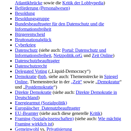
Atlantikbrücke
sowie die
Kritik der Lobbypedia
)
Beförderung (Personalwesen)
Besoldung
Besoldungsgruppe
Bundesbeauftragter für den Datenschutz und die
Informationsfreiheit
Bürgerentscheid
Bruttonationalglück
Cyberkrieg
Datenschutz
(siehe auch:
Portal: Datenschutz und
Informationsfreiheit
,
Netzpolitik.orG
und
Zeit Online
)
Datenschutzbeauftragter
Datenschutzrecht
Delegated Voting
(„Liquid-Democracy“)
Demokratie
(
bpb
, siehe auch: Themenstrecke in
Spiegel
Online
, Themenstrecke in der
„Zeit“
sowie „
Demokratur
“
und „
Postdemokratie
“)
Direkte Demokratie
(siehe auch:
Direkte Demokratie in
Deutschland
)
Energiearmut (Sozialpolitik)
Europäischer_Datenutzbeauftragter
EU-Beamter
(siehe auch diese generelle
Kritik
)
Framing (Sozialwissenschaften)
(siehe auch:
Wie mächtig
Framing wirklich ist
)
Gemeinwohl
vs.
Privatisierung