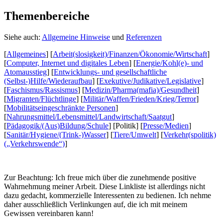
Themenbereiche
Siehe auch:
Allgemeine Hinweise
und
Referenzen
[
Allgemeines
] [
Arbeit(slosigkeit)/Finanzen/Ökonomie/Wirtschaft
]
[
Computer, Internet und digitales Leben
] [
Energie/Kohl(e)- und
Atomausstieg
] [
Entwicklungs- und gesellschaftliche
(Selbst-)Hilfe/Wiederaufbau
] [
Exekutive/Judikative/Legislative
]
[
Faschismus/Rassismus
] [
Medizin/Pharma(mafia)/Gesundheit
]
[
Migranten/Flüchtlinge
] [
Militär/Waffen/Frieden/Krieg/Terror
]
[
Mobilitätseingeschränkte Personen
]
[
Nahrungsmittel/Lebensmittel/Landwirtschaft/Saatgut
]
[
Pädagogik/(Aus)Bildung/Schule
] [
Politik
] [
Presse/Medien
]
[
Sanitär/Hygiene/(Trink-)Wasser
] [
Tiere/Umwelt
] [
Verkehr(spolitik)
(„Verkehrswende“)
]
Zur Beachtung:
Ich freue mich über die zunehmende positive
Wahrnehmung meiner Arbeit. Diese Linkliste ist allerdings nicht
dazu gedacht, kommerzielle Interessenten zu bedienen. Ich nehme
daher ausschließlich Verlinkungen auf, die ich mit meinem
Gewissen vereinbaren kann!