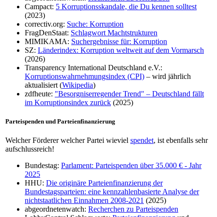
Campact:
5 Korruptionsskandale, die Du kennen solltest
(2023)
correctiv.org:
Suche: Korruption
FragDenStaat:
Schlagwort Machtstrukturen
MIMIKAMA:
Suchergebnisse für: Korruption
SZ:
Länderindex: Korruption weltweit auf dem Vormarsch
(2026)
Transparency International Deutschland e.V.:
Korruptionswahrnehmungsindex (CPI)
– wird jährlich
aktualisiert (
Wikipedia
)
zdfheute:
"Besorgniserregender Trend" – Deutschland fällt
im Korruptionsindex zurück
(2025)
Parteispenden und Parteienfinanzierung
Welcher Förderer welcher Partei wieviel
spendet
, ist ebenfalls sehr
aufschlussreich!
Bundestag:
Parlament: Parteispenden über 35.000 € - Jahr
2025
HHU:
Die originäre Parteienfinanzierung der
Bundestagsparteien: eine kennzahlenbasierte Analyse der
nichtstaatlichen Einnahmen 2008-2021
(2025)
abgeordnetenwatch:
Recherchen zu Parteispenden