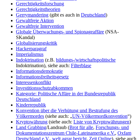
Gerechtigkeitsforschung
Gerechtigkeitstheorien
Gerrymandering
(gibt es auch in
Deutschland
)
Gewaltfreie Aktion
Gewaltfreie Intervention
Globale Überwachungs- und Spionageaffäre
(NSA-
SKandal)
Globalisierungskritik
Hackerparagraf
Imperialismus
Indoktrination
(z.B.
bildungs-/wirtschaftspolitische
Indoktrination), siehe auch:
Filterblase
Informationsdemokratie
Informationsfreiheitsgesetz
Interessenkonflikt
Investitionsschutzabkommen
Kategorie: Politische Affäre in der Bundesrepublik
Deutschland
Kinderrepublik
Konvention über die Verhütung und Bestrafung des
Völkermordes
(siehe auch: „
UN-Völkermordkonvention
“)
Kryptowährung
(siehe auch:
Liste von Kryptowährungen
)
Land Grabbing
/Landraub (
Brot für alle
,
Forschungs- und
Dokumentationszentrum Chile-Lateinamerika e.V.
,
Oxfam
Deutschland e.V.
,
welt agrar bericht
,
Zeit Online
), siehe auch