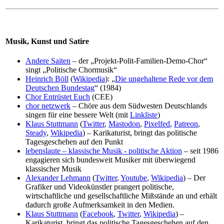
Musik, Kunst und Satire
Andere Saiten
– der „Projekt-Polit-Familien-Demo-Chor“
singt „Politische Chormusik“
Heinrich Böll
(
Wikipedia
): „
Die ungehaltene Rede vor dem
Deutschen Bundestag
“ (1984)
Chor Entrüstet Euch
(CEE)
chor netzwerk
– Chöre aus dem Südwesten Deutschlands
singen für eine bessere Welt (mit
Linkliste
)
Klaus Stuttmann
(
Twitter
,
Mastodon
,
Pixelfed
,
Patreon
,
Steady
,
Wikipedia
) – Karikaturist, bringt das politische
Tagesgeschehen auf den Punkt
lebenslaute – klassische Musik - politische Aktion
– seit 1986
engagieren sich bundesweit Musiker mit überwiegend
klassischer Musik
Alexander Lehmann
(
Twitter
,
Youtube
,
Wikipedia
) – Der
Grafiker und Videokünstler prangert politische,
wirtschaftliche und gesellschaftliche Mißstände an und erhält
dadurch große Aufmerksamkeit in den Medien.
Klaus Stuttmann
(
Facebook
,
Twitter
,
Wikipedia
) –
Karikaturist, bringt das politische Tagesgeschehen auf den