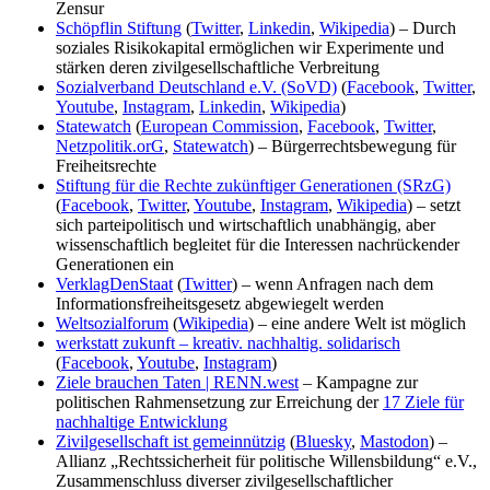
Zensur
Schöpflin Stiftung
(
Twitter
,
Linkedin
,
Wikipedia
) – Durch
soziales Risikokapital ermöglichen wir Experimente und
stärken deren zivilgesellschaftliche Verbreitung
Sozialverband Deutschland e.V. (SoVD)
(
Facebook
,
Twitter
,
Youtube
,
Instagram
,
Linkedin
,
Wikipedia
)
Statewatch
(
European Commission
,
Facebook
,
Twitter
,
Netzpolitik.orG
,
Statewatch
) – Bürgerrechtsbewegung für
Freiheitsrechte
Stiftung für die Rechte zukünftiger Generationen (SRzG)
(
Facebook
,
Twitter
,
Youtube
,
Instagram
,
Wikipedia
) – setzt
sich parteipolitisch und wirtschaftlich unabhängig, aber
wissenschaftlich begleitet für die Interessen nachrückender
Generationen ein
VerklagDenStaat
(
Twitter
) – wenn Anfragen nach dem
Informationsfreiheitsgesetz abgewiegelt werden
Weltsozialforum
(
Wikipedia
) – eine andere Welt ist möglich
werkstatt zukunft – kreativ. nachhaltig. solidarisch
(
Facebook
,
Youtube
,
Instagram
)
Ziele brauchen Taten | RENN.west
– Kampagne zur
politischen Rahmensetzung zur Erreichung der
17 Ziele für
nachhaltige Entwicklung
Zivilgesellschaft ist gemeinnützig
(
Bluesky
,
Mastodon
) –
Allianz „Rechtssicherheit für politische Willensbildung“ e.V.,
Zusammenschluss diverser zivilgesellschaftlicher