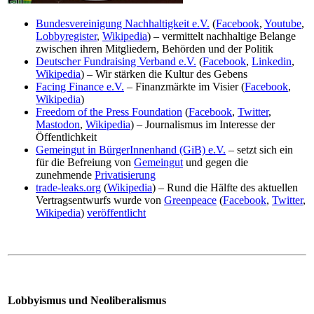
Bundesvereinigung Nachhaltigkeit e.V.
(
Facebook
,
Youtube
,
Lobbyregister
,
Wikipedia
) – vermittelt nachhaltige Belange
zwischen ihren Mitgliedern, Behörden und der Politik
Deutscher Fundraising Verband e.V.
(
Facebook
,
Linkedin
,
Wikipedia
) – Wir stärken die Kultur des Gebens
Facing Finance e.V.
– Finanzmärkte im Visier (
Facebook
,
Wikipedia
)
Freedom of the Press Foundation
(
Facebook
,
Twitter
,
Mastodon
,
Wikipedia
) – Journalismus im Interesse der
Öffentlichkeit
Gemeingut in BürgerInnenhand (GiB) e.V.
– setzt sich ein
für die Befreiung von
Gemeingut
und gegen die
zunehmende
Privatisierung
trade-leaks.org
(
Wikipedia
) – Rund die Hälfte des aktuellen
Vertragsentwurfs wurde von
Greenpeace
(
Facebook
,
Twitter
,
Wikipedia
)
veröffentlicht
Lobbyismus und Neoliberalismus