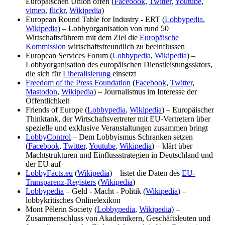
Europäischen Union offen (
Facebook
,
Twitter
,
Youtube
,
vimeo
,
flickr
,
Wikipedia
)
European Round Table for Industry - ERT (
Lobbypedia
,
Wikipedia
) – Lobbyorganisation von rund 50
Wirtschaftsführern mit dem Ziel die
Europäische
Kommission
wirtschaftsfreundlich zu beeinflussen
European Services Forum (
Lobbypedia
,
Wikipedia
) –
Lobbyorganisation des europäischen Dienstleistungssktors,
die sich für
Liberalisierung
einsetzt
Freedom of the Press Foundation
(
Facebook
,
Twitter
,
Mastodon
,
Wikipedia
) – Journalismus im Interesse der
Öffentlichkeit
Friends of Europe (
Lobbypedia
,
Wikipedia
) – Europäischer
Thinktank, der Wirtschaftsvertreter mit EU-Vertretern über
spezielle und exklusive Veranstaltungen zusammen bringt
LobbyControl
– Dem Lobbyismus Schranken setzen
(
Facebook
,
Twitter
,
Youtube
,
Wikipedia
) – klärt über
Machtstrukturen und Einflussstrategien in Deutschland und
der EU auf
LobbyFacts.eu
(
Wikipedia
) – listet die Daten des
EU-
Transparenz-Registers
(
Wikipedia
)
Lobbypedia
– Geld - Macht - Politik (
Wikipedia
) –
lobbykritisches Onlinelexikon
Mont Pèlerin Society (
Lobbypedia
,
Wikipedia
) –
Zusammenschluss von Akademikern, Geschäftsleuten und