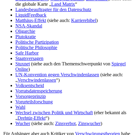
die globale Karte „
Land Matrix
“
Landesbeauftragter für den Datenschutz
LiquidFeedback
Matthäus-Effekt
(siehe auch:
Karrierebibel
)
NSA-Skandal
Oligarchie
Plutokratie
Politische Partizipation
Politische Philosophie
Safe Harbor
Staatsversagen
Stuxnet
(siehe auch den Themenschwerpunkt von
Spiegel
Online
)
UN-Konvention gegen Verschwindenlassen
(siehe auch:
„
Verschwindenlassen
“)
Volksentscheid
Vorratsdatenspeicherung
Vorsorgeprinzip
Vorurteilsforschung
Wahl
Wechsel zwischen Politik und Wirtschaft
(eher bekannt als
„
Drehtür-Effekt
“)
Wucher
(siehe auch:
Zinsverbot
,
Zinswucher
)
Für Anhänger aber auch Kritiker von
Verschwörungstheorien
habe