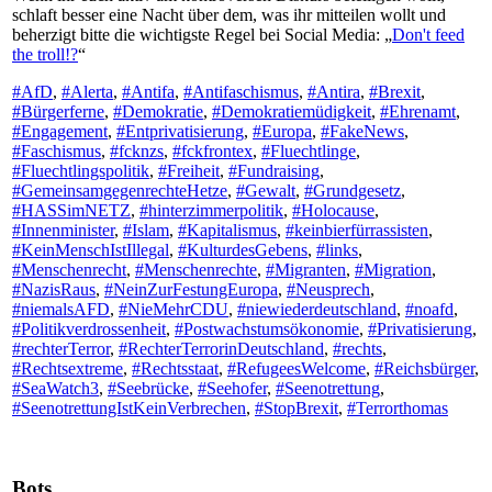
schlaft besser eine Nacht über dem, was ihr mitteilen wollt und
beherzigt bitte die wichtigste Regel bei Social Media: „
Don't feed
the troll!?
“
#AfD
,
#Alerta
,
#Antifa
,
#Antifaschismus
,
#Antira
,
#Brexit
,
#Bürgerferne
,
#Demokratie
,
#Demokratiemüdigkeit
,
#Ehrenamt
,
#Engagement
,
#Entprivatisierung
,
#Europa
,
#FakeNews
,
#Faschismus
,
#fcknzs
,
#fckfrontex
,
#Fluechtlinge
,
#Fluechtlingspolitik
,
#Freiheit
,
#Fundraising
,
#GemeinsamgegenrechteHetze
,
#Gewalt
,
#Grundgesetz
,
#HASSimNETZ
,
#hinterzimmerpolitik
,
#Holocause
,
#Innenminister
,
#Islam
,
#Kapitalismus
,
#keinbierfürrassisten
,
#KeinMenschIstIllegal
,
#KulturdesGebens
,
#links
,
#Menschenrecht
,
#Menschenrechte
,
#Migranten
,
#Migration
,
#NazisRaus
,
#NeinZurFestungEuropa
,
#Neusprech
,
#niemalsAFD
,
#NieMehrCDU
,
#niewiederdeutschland
,
#noafd
,
#Politikverdrossenheit
,
#Postwachstumsökonomie
,
#Privatisierung
,
#rechterTerror
,
#RechterTerrorinDeutschland
,
#rechts
,
#Rechtsextreme
,
#Rechtsstaat
,
#RefugeesWelcome
,
#Reichsbürger
,
#SeaWatch3
,
#Seebrücke
,
#Seehofer
,
#Seenotrettung
,
#SeenotrettungIstKeinVerbrechen
,
#StopBrexit
,
#Terrorthomas
Bots