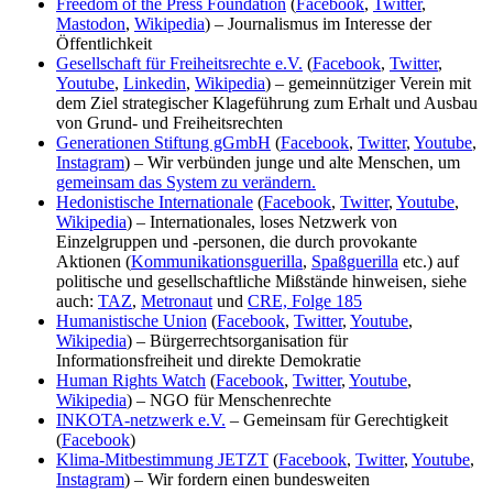
Freedom of the Press Foundation
(
Facebook
,
Twitter
,
Mastodon
,
Wikipedia
) – Journalismus im Interesse der
Öffentlichkeit
Gesellschaft für Freiheitsrechte e.V.
(
Facebook
,
Twitter
,
Youtube
,
Linkedin
,
Wikipedia
) – gemeinnütziger Verein mit
dem Ziel strategischer Klageführung zum Erhalt und Ausbau
von Grund- und Freiheitsrechten
Generationen Stiftung gGmbH
(
Facebook
,
Twitter
,
Youtube
,
Instagram
) – Wir verbünden junge und alte Menschen, um
gemeinsam das System zu verändern.
Hedonistische Internationale
(
Facebook
,
Twitter
,
Youtube
,
Wikipedia
) – Internationales, loses Netzwerk von
Einzelgruppen und -personen, die durch provokante
Aktionen (
Kommunikationsguerilla
,
Spaßguerilla
etc.) auf
politische und gesellschaftliche Mißstände hinweisen, siehe
auch:
TAZ
,
Metronaut
und
CRE, Folge 185
Humanistische Union
(
Facebook
,
Twitter
,
Youtube
,
Wikipedia
) – Bürgerrechtsorganisation für
Informationsfreiheit und direkte Demokratie
Human Rights Watch
(
Facebook
,
Twitter
,
Youtube
,
Wikipedia
) – NGO für Menschenrechte
INKOTA-netzwerk e.V.
– Gemeinsam für Gerechtigkeit
(
Facebook
)
Klima-Mitbestimmung JETZT
(
Facebook
,
Twitter
,
Youtube
,
Instagram
) – Wir fordern einen bundesweiten