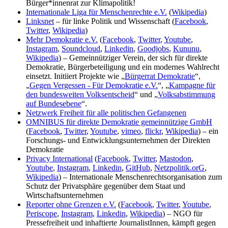
Bürger*innenrat zur Klimapolitik!
Internationale Liga für Menschenrechte e.V.
(
Wikipedia
)
Linksnet
– für linke Politik und Wissenschaft (
Facebook
,
Twitter
,
Wikipedia
)
Mehr Demokratie e.V.
(
Facebook
,
Twitter
,
Youtube
,
Instagram
,
Soundcloud
,
Linkedin
,
Goodjobs
,
Kununu
,
Wikipedia
) – Gemeinnütziger Verein, der sich für direkte
Demokratie, Bürgerbeteiligung und ein modernes Wahlrecht
einsetzt. Initiiert Projekte wie „
Bürgerrat Demokratie
“,
„
Gegen Vergessen - Für Demokratie e.V.
“, „
Kampagne für
den bundesweiten Volksentscheid
“ und „
Volksabstimmung
auf Bundesebene
“.
Netzwerk Freiheit für alle politischen Gefangenen
OMNIBUS für direkte Demokratie gemeinnützige GmbH
(
Facebook
,
Twitter
,
Youtube
,
vimeo
,
flickr
,
Wikipedia
) – ein
Forschungs- und Entwicklungsunternehmen der Direkten
Demokratie
Privacy International
(
Facebook
,
Twitter
,
Mastodon
,
Youtube
,
Instagram
,
Linkedin
,
GitHub
,
Netzpolitik.orG
,
Wikipedia
) – Internationale Menschenrechtsorganisation zum
Schutz der Privatsphäre gegenüber dem Staat und
Wirtschaftsunternehmen
Reporter ohne Grenzen e.V.
(
Facebook
,
Twitter
,
Youtube
,
Periscope
,
Instagram
,
Linkedin
,
Wikipedia
) – NGO für
Pressefreiheit und inhaftierte JournalistInnen, kämpft gegen