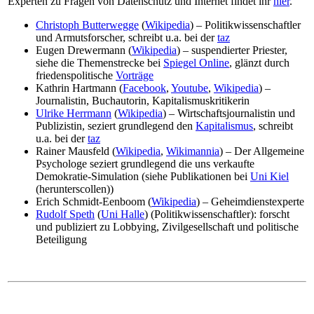
Experten zu Fragen von Datenschutz und Internet findet ihr
hier
.
Christoph Butterwegge
(
Wikipedia
) – Politikwissenschaftler
und Armutsforscher, schreibt u.a. bei der
taz
Eugen Drewermann (
Wikipedia
) – suspendierter Priester,
siehe die Themenstrecke bei
Spiegel Online
, glänzt durch
friedenspolitische
Vorträge
Kathrin Hartmann (
Facebook
,
Youtube
,
Wikipedia
) –
Journalistin, Buchautorin, Kapitalismuskritikerin
Ulrike Herrmann
(
Wikipedia
) – Wirtschaftsjournalistin und
Publizistin, seziert grundlegend den
Kapitalismus
, schreibt
u.a. bei der
taz
Rainer Mausfeld (
Wikipedia
,
Wikimannia
) – Der Allgemeine
Psychologe seziert grundlegend die uns verkaufte
Demokratie-Simulation (siehe Publikationen bei
Uni Kiel
(herunterscollen))
Erich Schmidt-Eenboom (
Wikipedia
) – Geheimdienstexperte
Rudolf Speth
(
Uni Halle
) (Politikwissenschaftler): forscht
und publiziert zu Lobbying, Zivilgesellschaft und politische
Beteiligung